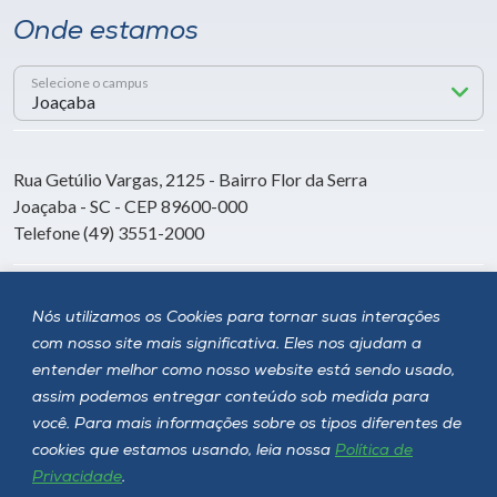
Onde estamos
Selecione o campus
Rua Getúlio Vargas, 2125 - Bairro Flor da Serra
Joaçaba - SC - CEP 89600-000
Telefone (49) 3551-2000
Siga a Unoesc
Nós utilizamos os Cookies para tornar suas interações
com nosso site mais significativa. Eles nos ajudam a
entender melhor como nosso website está sendo usado,
assim podemos entregar conteúdo sob medida para
você. Para mais informações sobre os tipos diferentes de
cookies que estamos usando, leia nossa
Política de
Privacidade
.