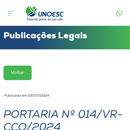
Cursos
Onde estamos
Publicações Legais
Pesquisa
Atendimento ao Estudante
Voltar
Portal de Ensino
Publicado em 03/07/2024
A
Unoesc
PORTARIA Nº 014/VR-
CCO/2024
Internacionalização