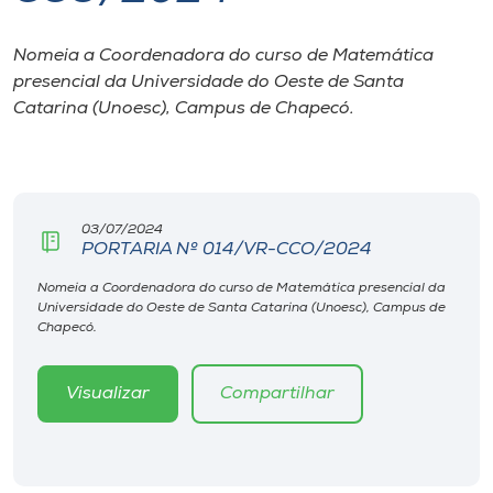
I.nova
Nomeia a Coordenadora do curso de Matemática
presencial da Universidade do Oeste de Santa
Catarina (Unoesc), Campus de Chapecó.
Diplomados
Cultura
03/07/2024
CPA
PORTARIA Nº 014/VR-CCO/2024
Nomeia a Coordenadora do curso de Matemática presencial da
Biblioteca
Universidade do Oeste de Santa Catarina (Unoesc), Campus de
Chapecó.
Editora
Visualizar
Compartilhar
Rádio