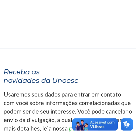
Museu
Unoesc
Store
Selecione
o idioma
Receba as
novidades da Unoesc
A+
Usaremos seus dados para entrar em contato
A-
com você sobre informações correlacionadas que
podem ser de seu interesse. Você pode cancelar o
envio da divulgação, a qualquer momento. Para
mais detalhes, leia nossa
política de