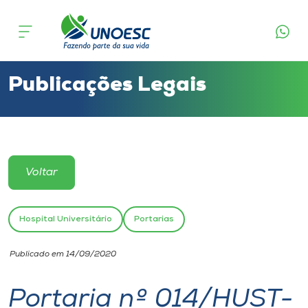
Cursos
Onde estamos
Publicações Legais
Pesquisa
Atendimento ao Estudante
Voltar
Portal de Ensino
Hospital Universitário
Portarias
A
Publicado em 14/09/2020
Unoesc
Portaria nº 014/HUST-
Internacionalização