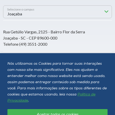
Selecione o campus
Rua Getúlio Vargas, 2125 - Bairro Flor da Serra
Joaçaba - SC - CEP 89600-000
Telefone (49) 3551-2000
Siga a Unoesc
Nós utilizamos os Cookies para tornar suas interações
com nosso site mais significativa. Eles nos ajudam a
entender melhor como nosso website está sendo usado,
assim podemos entregar conteúdo sob medida para
você. Para mais informações sobre os tipos diferentes de
cookies que estamos usando, leia nossa
Política de
Privacidade
.
Aceitar todos os cookies