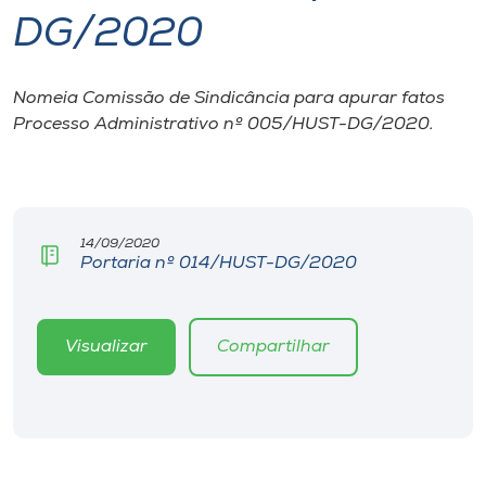
DG/2020
I.nova
Nomeia Comissão de Sindicância para apurar fatos
Diplomados
Processo Administrativo nº 005/HUST-DG/2020.
Cultura
CPA
14/09/2020
Portaria nº 014/HUST-DG/2020
Biblioteca
Visualizar
Compartilhar
Editora
Rádio