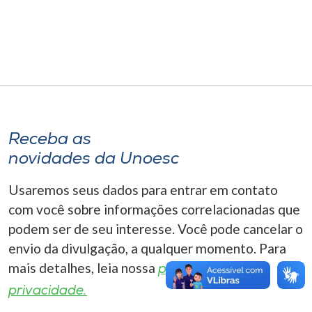
Museu
Unoesc
Store
Selecione
Receba as
o idioma
novidades da Unoesc
Usaremos seus dados para entrar em contato
A+
com você sobre informações correlacionadas que
A-
podem ser de seu interesse. Você pode cancelar o
envio da divulgação, a qualquer momento. Para
mais detalhes, leia nossa
política de
privacidade.