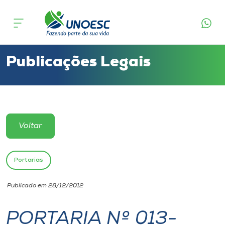
Cursos
Onde estamos
Publicações Legais
Pesquisa
Atendimento ao Estudante
Voltar
Portal de Ensino
Portarias
A
Publicado em 28/12/2012
Unoesc
PORTARIA Nº 013-
Internacionalização