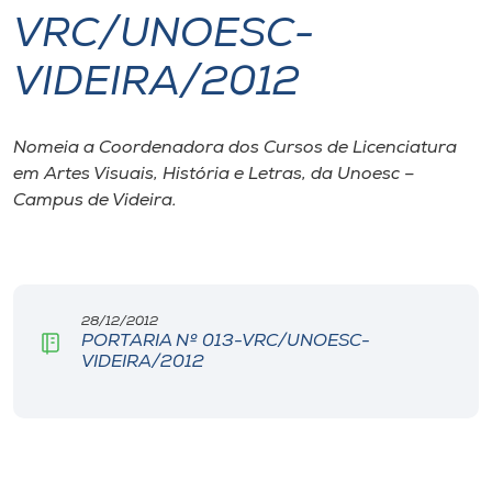
VRC/UNOESC-
I.nova
VIDEIRA/2012
Diplomados
Nomeia a Coordenadora dos Cursos de Licenciatura
em Artes Visuais, História e Letras, da Unoesc –
Cultura
Campus de Videira.
CPA
Biblioteca
28/12/2012
PORTARIA Nº 013-VRC/UNOESC-
VIDEIRA/2012
Editora
Rádio