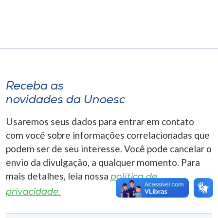
Museu
Unoesc
Store
Receba as
Selecione
novidades da Unoesc
o idioma
Usaremos seus dados para entrar em contato
com você sobre informações correlacionadas que
A+
podem ser de seu interesse. Você pode cancelar o
A-
envio da divulgação, a qualquer momento. Para
mais detalhes, leia nossa
política de
privacidade.