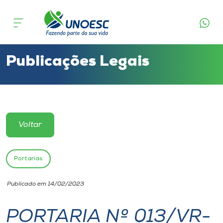
Cursos
Onde estamos
Publicações Legais
Pesquisa
Atendimento ao Estudante
Voltar
Portal de Ensino
Portarias
A
Publicado em 14/02/2023
Unoesc
PORTARIA Nº 013/VR-
Internacionalização