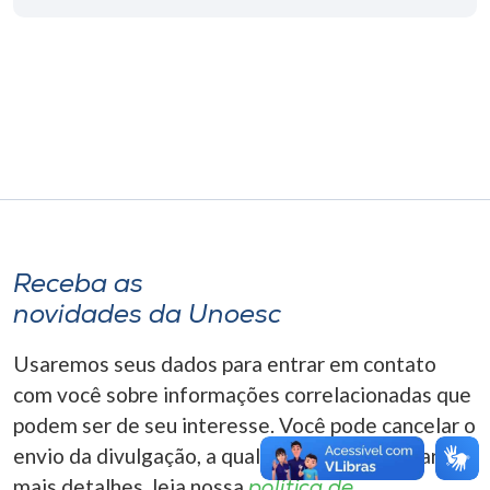
Museu
Unoesc
Store
Selecione
o idioma
Receba as
novidades da Unoesc
A+
A-
Usaremos seus dados para entrar em contato
com você sobre informações correlacionadas que
podem ser de seu interesse. Você pode cancelar o
envio da divulgação, a qualquer momento. Para
mais detalhes, leia nossa
política de