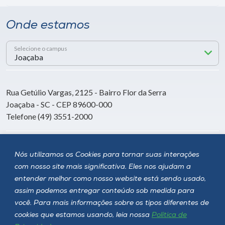
Onde estamos
Selecione o campus
Rua Getúlio Vargas, 2125 - Bairro Flor da Serra
Joaçaba - SC - CEP 89600-000
Telefone (49) 3551-2000
Siga a Unoesc
Nós utilizamos os Cookies para tornar suas interações
com nosso site mais significativa. Eles nos ajudam a
entender melhor como nosso website está sendo usado,
assim podemos entregar conteúdo sob medida para
você. Para mais informações sobre os tipos diferentes de
cookies que estamos usando, leia nossa
Política de