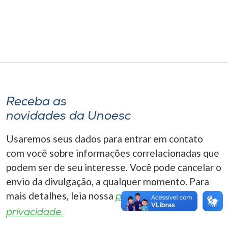
Museu
Unoesc
Store
Selecione
Receba as
o idioma
novidades da Unoesc
Usaremos seus dados para entrar em contato
A+
com você sobre informações correlacionadas que
A-
podem ser de seu interesse. Você pode cancelar o
envio da divulgação, a qualquer momento. Para
mais detalhes, leia nossa
política de
privacidade.