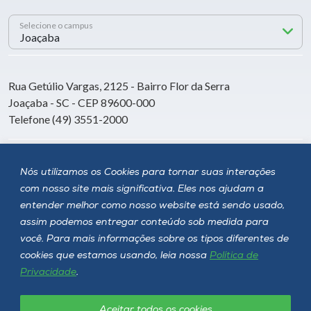
Selecione o campus
Rua Getúlio Vargas, 2125 - Bairro Flor da Serra
Joaçaba - SC - CEP 89600-000
Telefone (49) 3551-2000
Siga a Unoesc
Nós utilizamos os Cookies para tornar suas interações
com nosso site mais significativa. Eles nos ajudam a
entender melhor como nosso website está sendo usado,
assim podemos entregar conteúdo sob medida para
você. Para mais informações sobre os tipos diferentes de
cookies que estamos usando, leia nossa
Política de
Privacidade
.
Aceitar todos os cookies