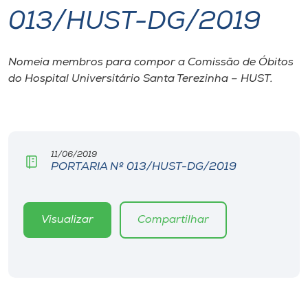
013/HUST-DG/2019
I.nova
Nomeia membros para compor a Comissão de Óbitos
Diplomados
do Hospital Universitário Santa Terezinha – HUST.
Cultura
CPA
11/06/2019
PORTARIA Nº 013/HUST-DG/2019
Biblioteca
Visualizar
Compartilhar
Editora
Rádio