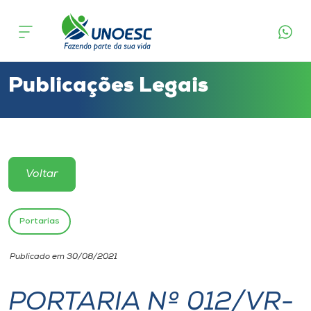
Cursos
Onde estamos
Publicações Legais
Pesquisa
Atendimento ao Estudante
Voltar
Portal de Ensino
Portarias
A
Publicado em 30/08/2021
Unoesc
PORTARIA Nº 012/VR-
Internacionalização