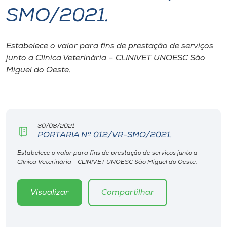
SMO/2021.
I.nova
Estabelece o valor para fins de prestação de serviços
Diplomados
junto a Clínica Veterinária – CLINIVET UNOESC São
Miguel do Oeste.
Cultura
CPA
30/08/2021
PORTARIA Nº 012/VR-SMO/2021.
Biblioteca
Estabelece o valor para fins de prestação de serviços junto a
Clínica Veterinária - CLINIVET UNOESC São Miguel do Oeste.
Editora
Visualizar
Compartilhar
Rádio