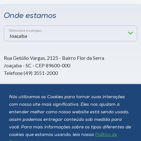
Onde estamos
Selecione o campus
Rua Getúlio Vargas, 2125 - Bairro Flor da Serra
Joaçaba - SC - CEP 89600-000
Telefone (49) 3551-2000
Siga a Unoesc
Nós utilizamos os Cookies para tornar suas interações
com nosso site mais significativa. Eles nos ajudam a
entender melhor como nosso website está sendo usado,
assim podemos entregar conteúdo sob medida para
você. Para mais informações sobre os tipos diferentes de
cookies que estamos usando, leia nossa
Política de