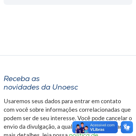
Museu
Unoesc
Store
Selecione
o idioma
Receba as
novidades da Unoesc
A+
A-
Usaremos seus dados para entrar em contato
com você sobre informações correlacionadas que
podem ser de seu interesse. Você pode cancelar o
envio da divulgação, a qualquer momento. Para
mais detalhes, leia nossa
política de