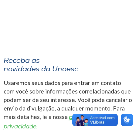
Museu
Unoesc
Store
Selecione
Receba as
o idioma
novidades da Unoesc
Usaremos seus dados para entrar em contato
A+
com você sobre informações correlacionadas que
A-
podem ser de seu interesse. Você pode cancelar o
envio da divulgação, a qualquer momento. Para
mais detalhes, leia nossa
política de
privacidade.