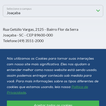
Selecione o campus
Rua Getúlio Vargas, 2125 - Bairro Flor da Serra
Joaçaba - SC - CEP 89600-000
Telefone (49) 3551-2000
Siga a Unoesc
Nós utilizamos os Cookies para tornar suas interações
com nosso site mais significativa. Eles nos ajudam a
entender melhor como nosso website está sendo usado,
assim podemos entregar conteúdo sob medida para
você. Para mais informações sobre os tipos diferentes de
cookies que estamos usando, leia nossa
Política de
Privacidade
.
Aceitar todos os cookies