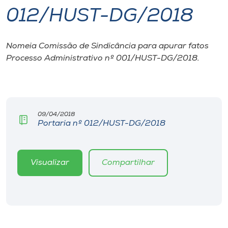
012/HUST-DG/2018
I.nova
Nomeia Comissão de Sindicância para apurar fatos
Diplomados
Processo Administrativo nº 001/HUST-DG/2018.
Cultura
CPA
09/04/2018
Portaria nº 012/HUST-DG/2018
Biblioteca
Visualizar
Compartilhar
Editora
Rádio