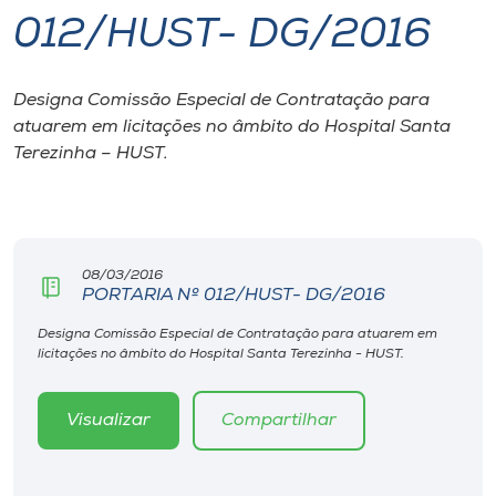
012/HUST- DG/2016
I.nova
Designa Comissão Especial de Contratação para
Diplomados
atuarem em licitações no âmbito do Hospital Santa
Terezinha – HUST.
Cultura
CPA
08/03/2016
PORTARIA Nº 012/HUST- DG/2016
Biblioteca
Designa Comissão Especial de Contratação para atuarem em
licitações no âmbito do Hospital Santa Terezinha - HUST.
Editora
Visualizar
Compartilhar
Rádio