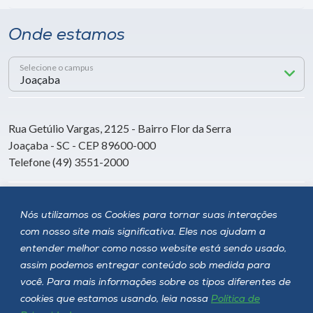
Onde estamos
Selecione o campus
Rua Getúlio Vargas, 2125 - Bairro Flor da Serra
Joaçaba - SC - CEP 89600-000
Telefone (49) 3551-2000
Siga a Unoesc
Nós utilizamos os Cookies para tornar suas interações
com nosso site mais significativa. Eles nos ajudam a
entender melhor como nosso website está sendo usado,
assim podemos entregar conteúdo sob medida para
você. Para mais informações sobre os tipos diferentes de
cookies que estamos usando, leia nossa
Política de