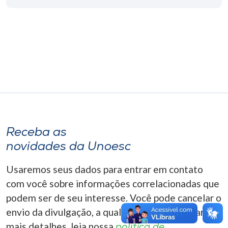
Museu
Unoesc
Store
Selecione
o idioma
Receba as
novidades da Unoesc
A+
A-
Usaremos seus dados para entrar em contato
com você sobre informações correlacionadas que
podem ser de seu interesse. Você pode cancelar o
envio da divulgação, a qualquer momento. Para
mais detalhes, leia nossa
política de