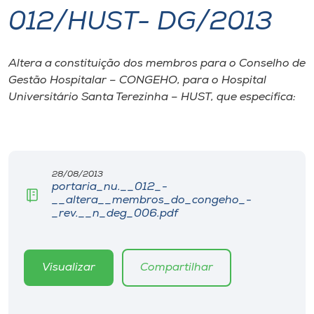
012/HUST- DG/2013
I.nova
Altera a constituição dos membros para o Conselho de
Diplomados
Gestão Hospitalar – CONGEHO, para o Hospital
Universitário Santa Terezinha – HUST, que especifica:
Cultura
CPA
28/08/2013
portaria_nu.__012_-
Biblioteca
__altera__membros_do_congeho_-
_rev.__n_deg_006.pdf
Editora
Visualizar
Compartilhar
Rádio