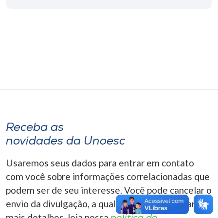
Museu
Unoesc
Store
Selecione
o idioma
Receba as
novidades da Unoesc
A+
A-
Usaremos seus dados para entrar em contato
com você sobre informações correlacionadas que
podem ser de seu interesse. Você pode cancelar o
envio da divulgação, a qualquer momento. Para
mais detalhes, leia nossa