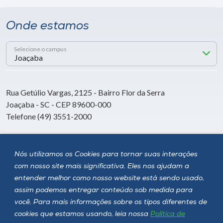
Onde estamos
Selecione o campus
Rua Getúlio Vargas, 2125 - Bairro Flor da Serra
Joaçaba - SC - CEP 89600-000
Telefone (49) 3551-2000
Siga a Unoesc
Nós utilizamos os Cookies para tornar suas interações
com nosso site mais significativa. Eles nos ajudam a
entender melhor como nosso website está sendo usado,
assim podemos entregar conteúdo sob medida para
você. Para mais informações sobre os tipos diferentes de
cookies que estamos usando, leia nossa
Política de