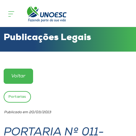
Cursos
Onde estamos
Publicações Legais
Pesquisa
Atendimento ao Estudante
Voltar
Portal de Ensino
Portarias
A
Publicado em 20/03/2013
Unoesc
PORTARIA Nº 011-
Internacionalização