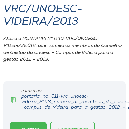
VRC/UNOESC-
I.nova
VIDEIRA/2013
Diplomados
Altera a PORTARIA Nº 040-VRC/UNOESC-
VIDEIRA/2012, que nomeia os membros do Conselho
Cultura
de Gestão da Unoesc – Campus de Videira para a
gestão 2012 – 2013.
CPA
Biblioteca
20/03/2013
portaria_no_011-vrc_unoesc-
Editora
videira_2013_nomeia_os_membros_do_consel
_campus_de_videira_para_a_gestao_2012_-_2
Rádio