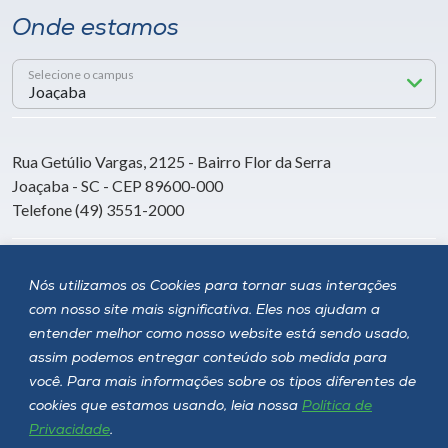
Onde estamos
Selecione o campus
Rua Getúlio Vargas, 2125 - Bairro Flor da Serra
Joaçaba - SC - CEP 89600-000
Telefone (49) 3551-2000
Siga a Unoesc
Nós utilizamos os Cookies para tornar suas interações
com nosso site mais significativa. Eles nos ajudam a
entender melhor como nosso website está sendo usado,
assim podemos entregar conteúdo sob medida para
você. Para mais informações sobre os tipos diferentes de
cookies que estamos usando, leia nossa
Política de
Privacidade
.