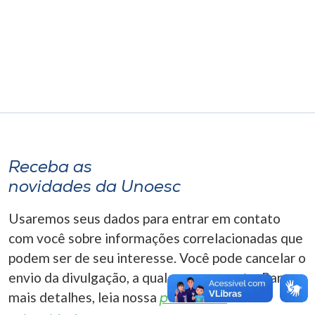
Museu
Unoesc
Store
Selecione
o idioma
Receba as
novidades da Unoesc
A+
Usaremos seus dados para entrar em contato
A-
com você sobre informações correlacionadas que
podem ser de seu interesse. Você pode cancelar o
envio da divulgação, a qualquer momento. Para
mais detalhes, leia nossa
política de