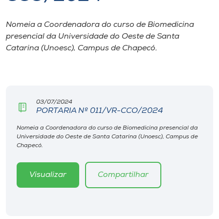
I.nova
Nomeia a Coordenadora do curso de Biomedicina
presencial da Universidade do Oeste de Santa
Catarina (Unoesc), Campus de Chapecó.
Diplomados
Cultura
03/07/2024
CPA
PORTARIA Nº 011/VR-CCO/2024
Nomeia a Coordenadora do curso de Biomedicina presencial da
Biblioteca
Universidade do Oeste de Santa Catarina (Unoesc), Campus de
Chapecó.
Editora
Visualizar
Compartilhar
Rádio