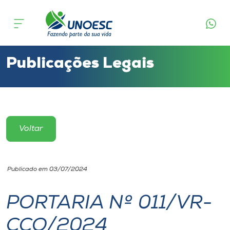
Cursos
Onde estamos
Publicações Legais
Pesquisa
Atendimento ao Estudante
Voltar
Portal de Ensino
Publicado em 03/07/2024
A
Unoesc
PORTARIA Nº 011/VR-
CCO/2024
Internacionalização