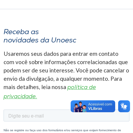
Museu
Unoesc
Store
Receba as
novidades da Unoesc
Usaremos seus dados para entrar em contato
Selecione
com você sobre informações correlacionadas que
o idioma
podem ser de seu interesse. Você pode cancelar o
envio da divulgação, a qualquer momento. Para
mais detalhes, leia nossa
política de
A+
A-
privacidade.