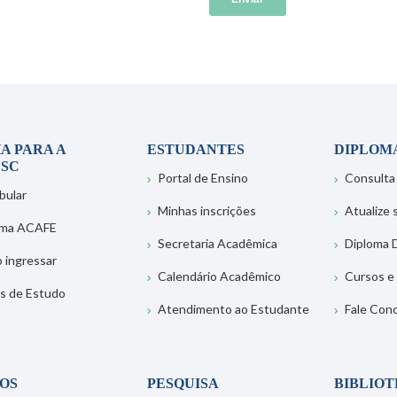
A PARA A
ESTUDANTES
DIPLOM
SC
Portal de Ensino
Consulta
bular
Minhas inscrições
Atualize
ema ACAFE
Secretaria Acadêmica
Diploma D
 ingressar
Calendário Acadêmico
Cursos e
s de Estudo
Atendimento ao Estudante
Fale Con
OS
PESQUISA
BIBLIO