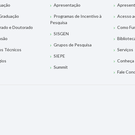
uação
Apresentação
Apresen
Graduação
Programas de Incentivo à
Acesso a
Pesquisa
rado e Doutorado
Como Fu
SISGEN
nsão
Bibliotec
Grupos de Pesquisa
os Técnicos
Serviços
SIEPE
gios
Conheça 
Summit
Fale Con