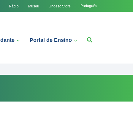
Português
Rádio
Museu
Unoesc Store
udante
Portal de Ensino