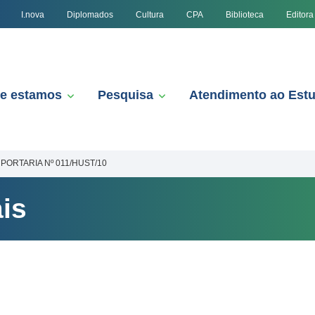
I.nova
Diplomados
Cultura
CPA
Biblioteca
Editora
e estamos
Pesquisa
Atendimento ao Est
PORTARIA Nº 011/HUST/10
is