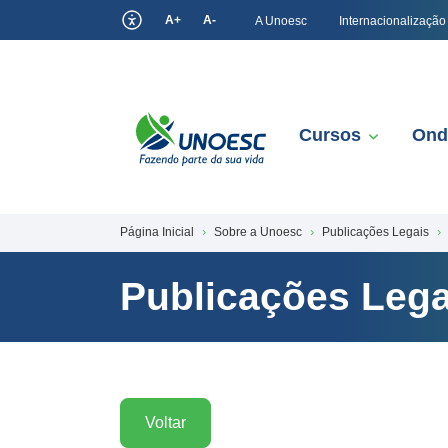
A+
A-
A Unoesc
Internacionalização
Cursos
Ond
Página Inicial
Sobre a Unoesc
Publicações Legais
Publicações Lega
Voltar