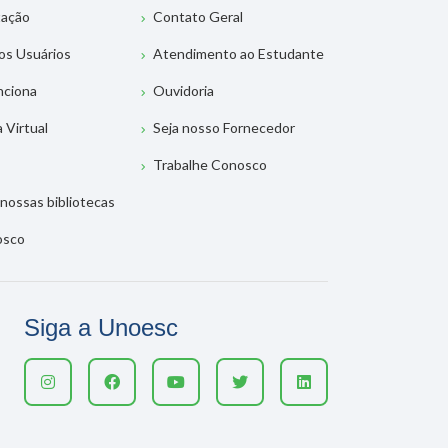
tação
Contato Geral
os Usuários
Atendimento ao Estudante
nciona
Ouvidoria
a Virtual
Seja nosso Fornecedor
Trabalhe Conosco
nossas bibliotecas
osco
Siga a Unoesc