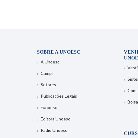
SOBRE A UNOESC
VENH
UNOE
A Unoesc
Vesti
Campi
Sist
Setores
Como
Publicações Legais
Bolsa
Funoesc
Editora Unoesc
Rádio Unoesc
CURS