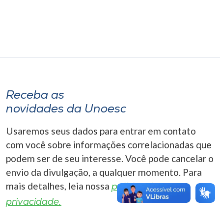
Museu
Unoesc
Store
Receba as
Selecione
o idioma
novidades da Unoesc
Usaremos seus dados para entrar em contato
com você sobre informações correlacionadas que
A+
podem ser de seu interesse. Você pode cancelar o
A-
envio da divulgação, a qualquer momento. Para
mais detalhes, leia nossa
política de
privacidade.