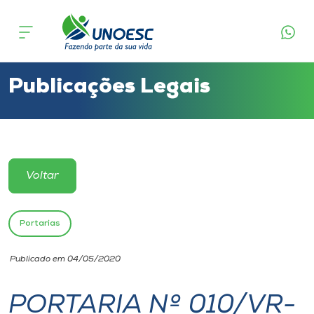
Cursos
Onde estamos
Publicações Legais
Pesquisa
Atendimento ao Estudante
Voltar
Portal de Ensino
Portarias
A
Publicado em 04/05/2020
Unoesc
PORTARIA Nº 010/VR-
Internacionalização