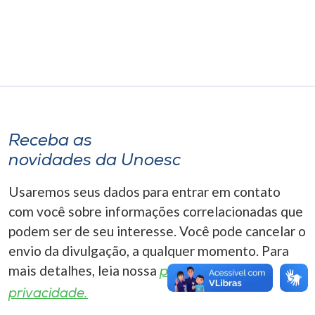
Museu
Unoesc
Store
Selecione
Receba as
o idioma
novidades da Unoesc
Usaremos seus dados para entrar em contato
A+
com você sobre informações correlacionadas que
A-
podem ser de seu interesse. Você pode cancelar o
envio da divulgação, a qualquer momento. Para
mais detalhes, leia nossa
política de
privacidade.