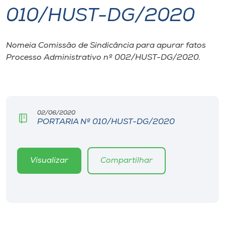
010/HUST-DG/2020
I.nova
Nomeia Comissão de Sindicância para apurar fatos
Diplomados
Processo Administrativo nº 002/HUST-DG/2020.
Cultura
CPA
02/06/2020
PORTARIA Nº 010/HUST-DG/2020
Biblioteca
Visualizar
Compartilhar
Editora
Rádio