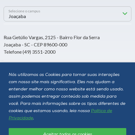
Selecione o campus
Rua Getúlio Vargas, 2125 - Bairro Flor da Serra
Joaçaba - SC - CEP 89600-000
Telefone (49) 3551-2000
Siga a Unoesc
Nós utilizamos os Cookies para tornar suas interações
com nosso site mais significativa. Eles nos ajudam a
entender melhor como nosso website está sendo usado,
assim podemos entregar conteúdo sob medida para
você. Para mais informações sobre os tipos diferentes de
cookies que estamos usando, leia nossa
Política de
Privacidade
.
Aceitar todos os cookies