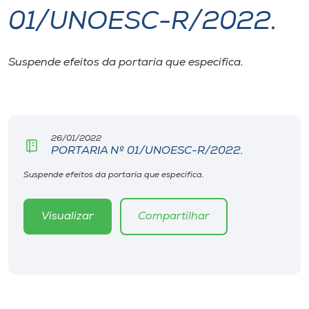
01/UNOESC-R/2022.
I.nova
Suspende efeitos da portaria que especifica.
Diplomados
Cultura
26/01/2022
PORTARIA Nº 01/UNOESC-R/2022.
CPA
Suspende efeitos da portaria que especifica.
Biblioteca
Visualizar
Compartilhar
Editora
Rádio