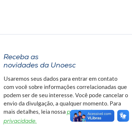
Museu
Unoesc
Store
Receba as
Selecione
o idioma
novidades da Unoesc
Usaremos seus dados para entrar em contato
com você sobre informações correlacionadas que
A+
podem ser de seu interesse. Você pode cancelar o
A-
envio da divulgação, a qualquer momento. Para
mais detalhes, leia nossa
política de
privacidade.