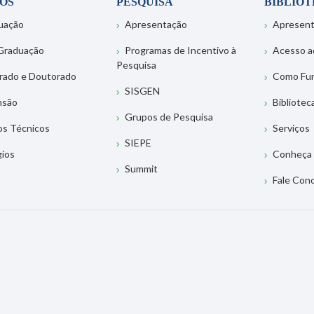
OS
PESQUISA
BIBLIO
uação
Apresentação
Apresen
Graduação
Programas de Incentivo à
Acesso a
Pesquisa
rado e Doutorado
Como Fu
SISGEN
nsão
Bibliotec
Grupos de Pesquisa
os Técnicos
Serviços
SIEPE
gios
Conheça 
Summit
Fale Con