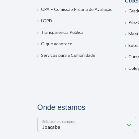
CURS
CPA – Comissão Própria de Avaliação
Grad
LGPD
Pós-
Transparência Pública
Mest
O que acontece
Exte
Serviços para a Comunidade
Curs
Colé
Onde estamos
Selecione o campus