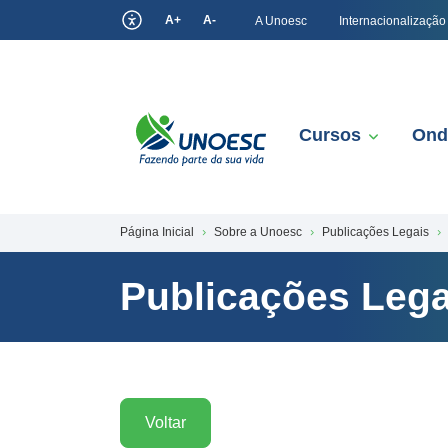
A+
A-
A Unoesc
Internacionalização
Cursos
Ond
Página Inicial
Sobre a Unoesc
Publicações Legais
Publicações Lega
Voltar