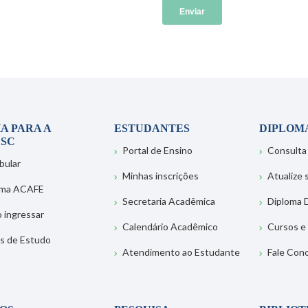
A PARA A
ESTUDANTES
DIPLOM
SC
Portal de Ensino
Consulta
bular
Minhas inscrições
Atualize
ema ACAFE
Secretaria Acadêmica
Diploma D
 ingressar
Calendário Acadêmico
Cursos e
s de Estudo
Atendimento ao Estudante
Fale Con