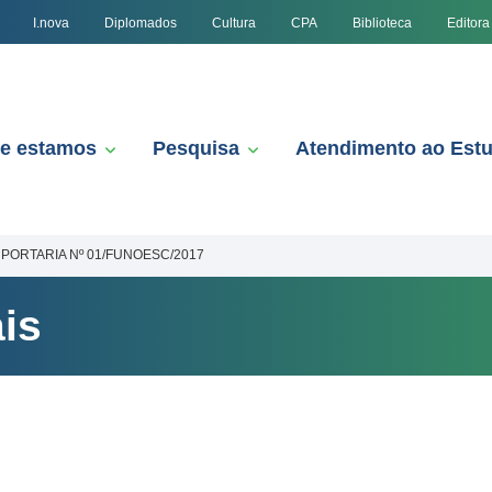
I.nova
Diplomados
Cultura
CPA
Biblioteca
Editora
e estamos
Pesquisa
Atendimento ao Est
PORTARIA Nº 01/FUNOESC/2017
is