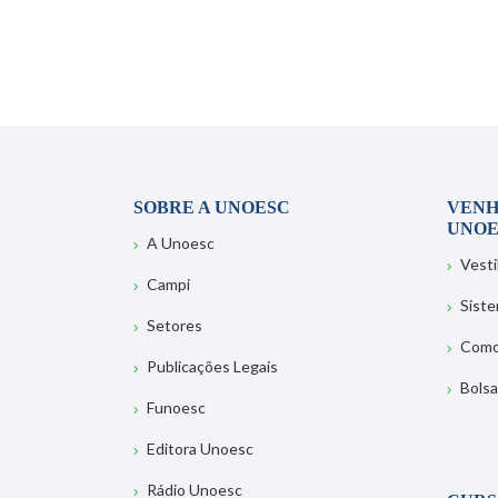
SOBRE A UNOESC
VENH
UNOE
A Unoesc
Vesti
Campi
Sist
Setores
Como
Publicações Legais
Bolsa
Funoesc
Editora Unoesc
Rádio Unoesc