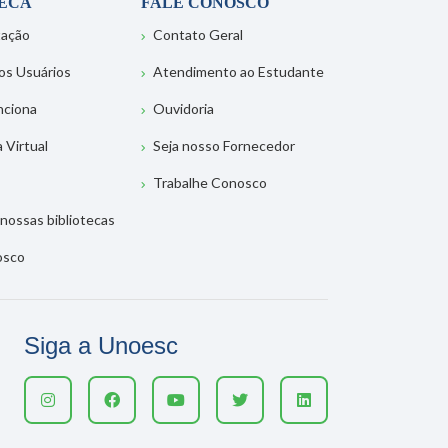
TECA
FALE CONOSCO
tação
Contato Geral
os Usuários
Atendimento ao Estudante
nciona
Ouvidoria
a Virtual
Seja nosso Fornecedor
Trabalhe Conosco
nossas bibliotecas
osco
Siga a Unoesc