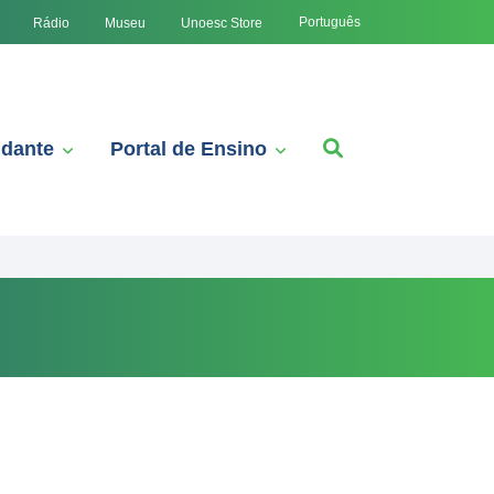
Português
Rádio
Museu
Unoesc Store
udante
Portal de Ensino