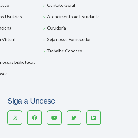
tação
Contato Geral
os Usuários
Atendimento ao Estudante
nciona
Ouvidoria
a Virtual
Seja nosso Fornecedor
Trabalhe Conosco
nossas bibliotecas
osco
Siga a Unoesc