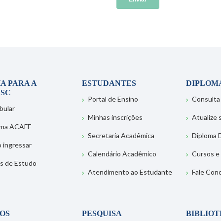
A PARA A
ESTUDANTES
DIPLOM
SC
Portal de Ensino
Consulta
bular
Minhas inscrições
Atualize
ema ACAFE
Secretaria Acadêmica
Diploma D
 ingressar
Calendário Acadêmico
Cursos e
s de Estudo
Atendimento ao Estudante
Fale Con
OS
PESQUISA
BIBLIO