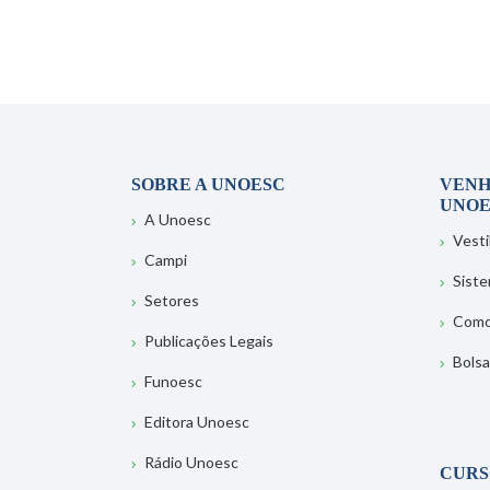
SOBRE A UNOESC
VENH
UNOE
A Unoesc
Vesti
Campi
Sist
Setores
Como
Publicações Legais
Bolsa
Funoesc
Editora Unoesc
Rádio Unoesc
CURS