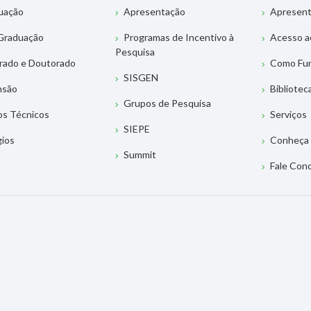
uação
Apresentação
Apresen
Graduação
Programas de Incentivo à
Acesso a
Pesquisa
rado e Doutorado
Como Fu
SISGEN
nsão
Bibliotec
Grupos de Pesquisa
os Técnicos
Serviços
SIEPE
gios
Conheça 
Summit
Fale Con