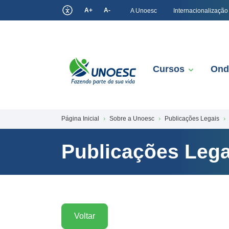
A+
A-
A Unoesc
Internacionalização
Cursos
Ond
Página Inicial
Sobre a Unoesc
Publicações Legais
Publicações Lega
Voltar