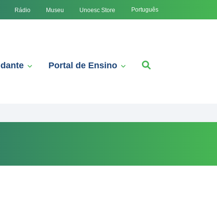
Português
Rádio
Museu
Unoesc Store
udante
Portal de Ensino