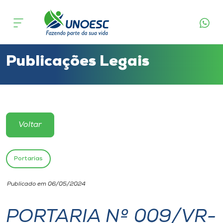
Cursos
Onde estamos
Publicações Legais
Pesquisa
Atendimento ao Estudante
Voltar
Portal de Ensino
Portarias
A
Publicado em 06/05/2024
Unoesc
PORTARIA Nº 009/VR-
Internacionalização