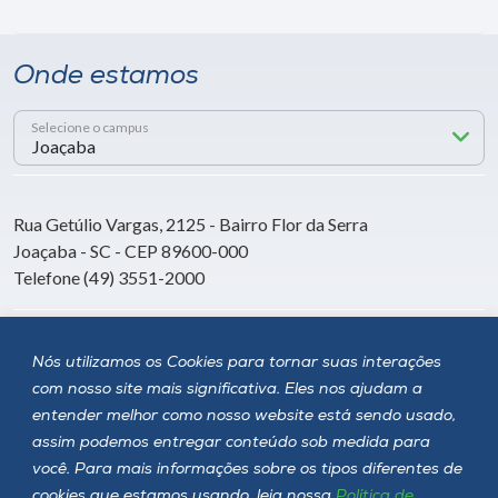
Onde estamos
Selecione o campus
Rua Getúlio Vargas, 2125 - Bairro Flor da Serra
Joaçaba - SC - CEP 89600-000
Telefone (49) 3551-2000
Siga a Unoesc
Nós utilizamos os Cookies para tornar suas interações
com nosso site mais significativa. Eles nos ajudam a
entender melhor como nosso website está sendo usado,
assim podemos entregar conteúdo sob medida para
você. Para mais informações sobre os tipos diferentes de
cookies que estamos usando, leia nossa
Política de