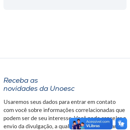
Museu
Unoesc
Store
Selecione
o idioma
Receba as
A+
novidades da Unoesc
A-
Usaremos seus dados para entrar em contato
com você sobre informações correlacionadas que
podem ser de seu interesse. Você pode cancelar o
envio da divulgação, a qualquer momento. Para