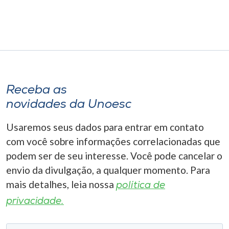
Museu
Unoesc
Store
Receba as
Selecione
novidades da Unoesc
o idioma
Usaremos seus dados para entrar em contato
com você sobre informações correlacionadas que
A+
podem ser de seu interesse. Você pode cancelar o
A-
envio da divulgação, a qualquer momento. Para
mais detalhes, leia nossa
política de
privacidade.