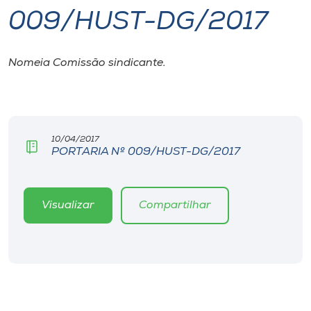
009/HUST-DG/2017
I.nova
Nomeia Comissão sindicante.
Diplomados
Cultura
10/04/2017
PORTARIA Nº 009/HUST-DG/2017
CPA
Biblioteca
Visualizar
Compartilhar
Editora
Rádio