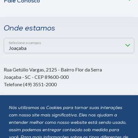
Fale Conosco
Onde estamos
Selecione o campus
Rua Getúlio Vargas, 2125 - Bairro Flor da Serra
Joaçaba - SC - CEP 89600-000
Telefone (49) 3551-2000
Siga a Unoesc
Nós utilizamos os Cookies para tornar suas interações
com nosso site mais significativa. Eles nos ajudam a
entender melhor como nosso website está sendo usado,
assim podemos entregar conteúdo sob medida para
você. Para mais informações sobre os tipos diferentes de