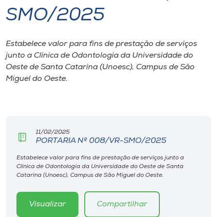
SMO/2025
I.nova
Estabelece valor para fins de prestação de serviços
Diplomados
junto a Clínica de Odontologia da Universidade do
Oeste de Santa Catarina (Unoesc), Campus de São
Cultura
Miguel do Oeste.
CPA
11/02/2025
Biblioteca
PORTARIA Nº 008/VR-SMO/2025
Estabelece valor para fins de prestação de serviços junto a
Editora
Clínica de Odontologia da Universidade do Oeste de Santa
Catarina (Unoesc), Campus de São Miguel do Oeste.
Rádio
Visualizar
Compartilhar