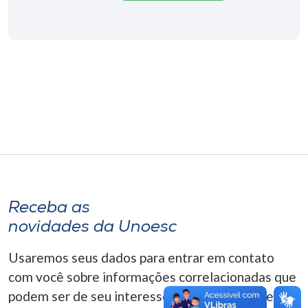
Museu
Unoesc
Store
Selecione
o idioma
A+
Receba as
A-
novidades da Unoesc
Usaremos seus dados para entrar em contato
com você sobre informações correlacionadas que
podem ser de seu interesse. Você pode cancelar o