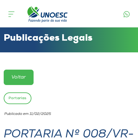
Cursos
Onde estamos
Publicações Legais
Pesquisa
Atendimento ao Estudante
Voltar
Portal de Ensino
Portarias
A
Publicado em 11/02/2025
Unoesc
PORTARIA Nº 008/VR-
Internacionalização