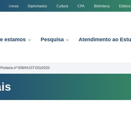
I.nova
Diplomados
Cultura
CPA
Biblioteca
Editora
e estamos
Pesquisa
Atendimento ao Est
Portaria nº 008/HUST-DG/2020
is