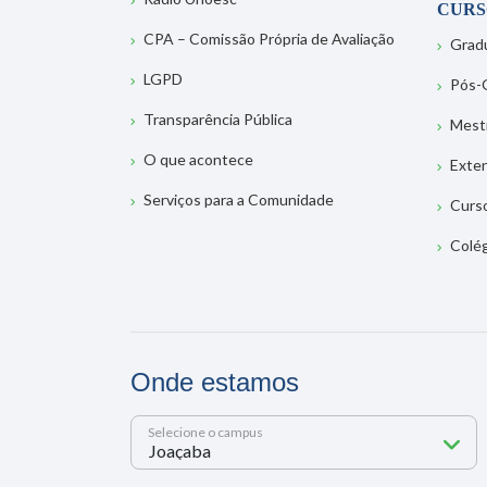
CURS
CPA – Comissão Própria de Avaliação
Grad
LGPD
Pós-
Transparência Pública
Mest
O que acontece
Exte
Serviços para a Comunidade
Curs
Colé
Onde estamos
Selecione o campus