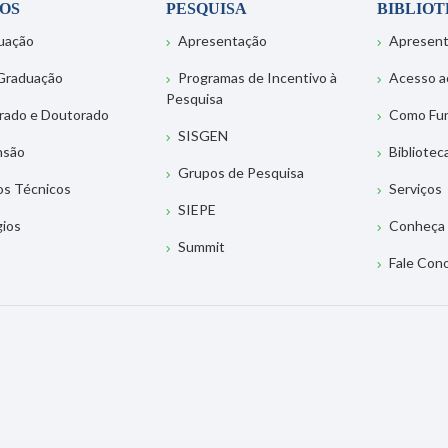
OS
PESQUISA
BIBLIO
uação
Apresentação
Apresen
Graduação
Programas de Incentivo à
Acesso a
Pesquisa
rado e Doutorado
Como Fu
SISGEN
nsão
Bibliotec
Grupos de Pesquisa
os Técnicos
Serviços
SIEPE
gios
Conheça 
Summit
Fale Con