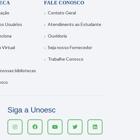
TECA
FALE CONOSCO
tação
Contato Geral
os Usuários
Atendimento ao Estudante
nciona
Ouvidoria
a Virtual
Seja nosso Fornecedor
Trabalhe Conosco
nossas bibliotecas
osco
Siga a Unoesc