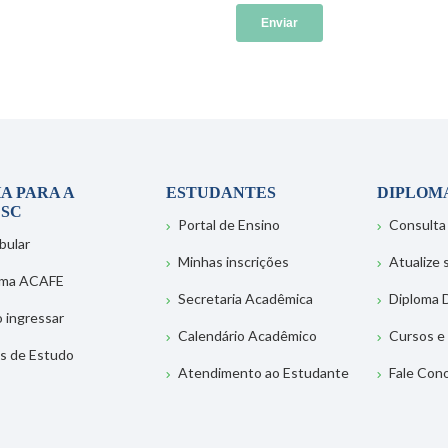
A PARA A
ESTUDANTES
DIPLOM
SC
Portal de Ensino
Consulta
bular
Minhas inscrições
Atualize
ema ACAFE
Secretaria Acadêmica
Diploma D
 ingressar
Calendário Acadêmico
Cursos e
s de Estudo
Atendimento ao Estudante
Fale Con