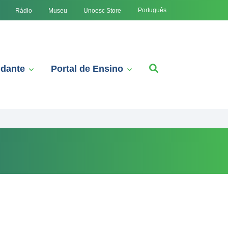
Português
Rádio
Museu
Unoesc Store
udante
Portal de Ensino