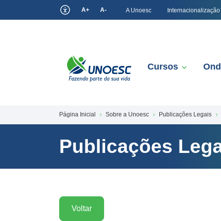
A+
A-
A Unoesc
Internacionalização
Cursos
Ond
Página Inicial
Sobre a Unoesc
Publicações Legais
Publicações Lega
Voltar