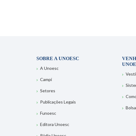
SOBRE A UNOESC
VENH
UNOE
A Unoesc
Vesti
Campi
Sist
Setores
Como
Publicações Legais
Bolsa
Funoesc
Editora Unoesc
Rádio Unoesc