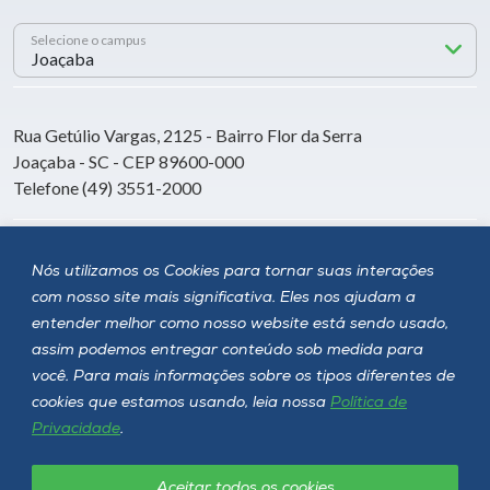
Selecione o campus
Rua Getúlio Vargas, 2125 - Bairro Flor da Serra
Joaçaba - SC - CEP 89600-000
Telefone (49) 3551-2000
Siga a Unoesc
Nós utilizamos os Cookies para tornar suas interações
com nosso site mais significativa. Eles nos ajudam a
entender melhor como nosso website está sendo usado,
assim podemos entregar conteúdo sob medida para
você. Para mais informações sobre os tipos diferentes de
cookies que estamos usando, leia nossa
Política de
Privacidade
.
Aceitar todos os cookies