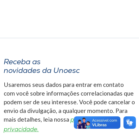
Museu
Unoesc
Store
Selecione
Receba as
o idioma
novidades da Unoesc
Usaremos seus dados para entrar em contato
A+
com você sobre informações correlacionadas que
A-
podem ser de seu interesse. Você pode cancelar o
envio da divulgação, a qualquer momento. Para
mais detalhes, leia nossa
política de
privacidade.