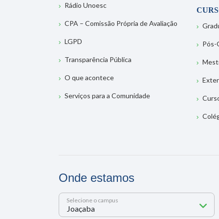
Rádio Unoesc
CURS
CPA – Comissão Própria de Avaliação
Grad
LGPD
Pós-
Transparência Pública
Mest
O que acontece
Exte
Serviços para a Comunidade
Curs
Colé
Onde estamos
Selecione o campus