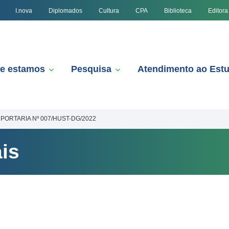
I.nova
Diplomados
Cultura
CPA
Biblioteca
Editora
e estamos
Pesquisa
Atendimento ao Est
PORTARIA Nº 007/HUST-DG/2022
is