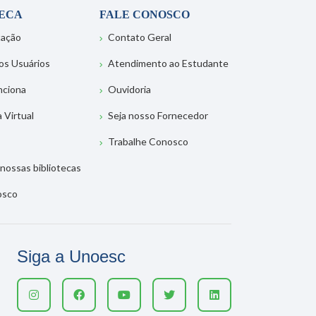
TECA
FALE CONOSCO
tação
Contato Geral
os Usuários
Atendimento ao Estudante
nciona
Ouvidoria
a Virtual
Seja nosso Fornecedor
Trabalhe Conosco
nossas bibliotecas
osco
Siga a Unoesc