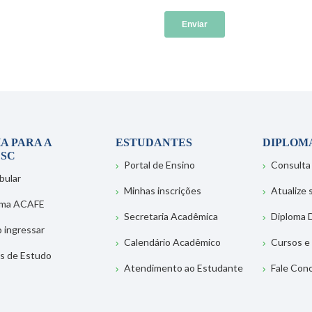
A PARA A
ESTUDANTES
DIPLOM
SC
Portal de Ensino
Consulta
bular
Minhas inscrições
Atualize
ema ACAFE
Secretaria Acadêmica
Diploma D
 ingressar
Calendário Acadêmico
Cursos e
s de Estudo
Atendimento ao Estudante
Fale Con