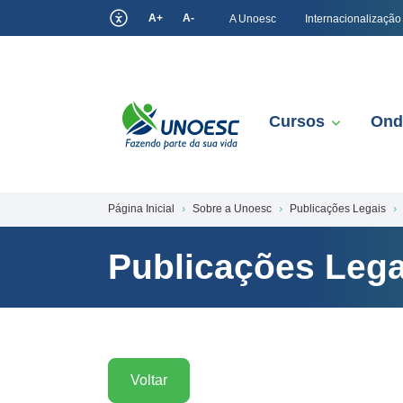
A+
A-
A Unoesc
Internacionalização
Cursos
Ond
Página Inicial
Sobre a Unoesc
Publicações Legais
Publicações Lega
Voltar