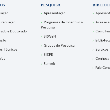
OS
PESQUISA
BIBLIO
uação
Apresentação
Apresen
Graduação
Programas de Incentivo à
Acesso a
Pesquisa
rado e Doutorado
Como Fu
SISGEN
nsão
Bibliotec
Grupos de Pesquisa
os Técnicos
Serviços
SIEPE
gios
Conheça 
Summit
Fale Con