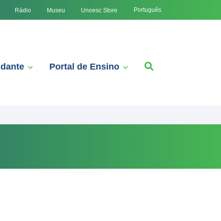
Português
Rádio
Museu
Unoesc Store
udante
Portal de Ensino