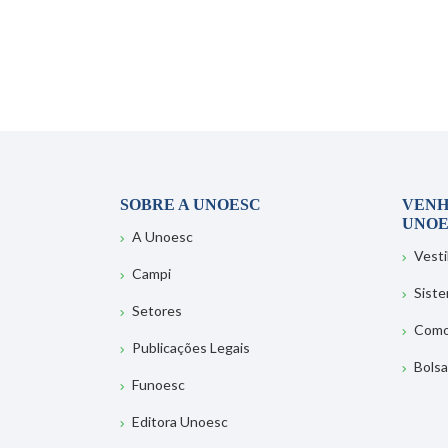
SOBRE A UNOESC
VENH
UNOE
A Unoesc
Vesti
Campi
Sist
Setores
Como
Publicações Legais
Bolsa
Funoesc
Editora Unoesc