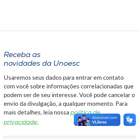
Museu
Unoesc
Store
Receba as
Selecione
novidades da Unoesc
o idioma
Usaremos seus dados para entrar em contato
com você sobre informações correlacionadas que
A+
podem ser de seu interesse. Você pode cancelar o
A-
envio da divulgação, a qualquer momento. Para
mais detalhes, leia nossa
política de
privacidade.