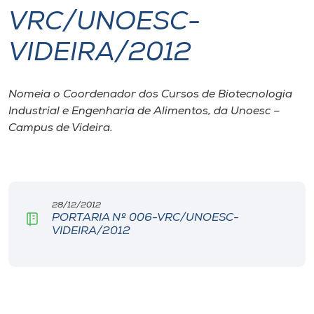
VRC/UNOESC-
I.nova
VIDEIRA/2012
Diplomados
Nomeia o Coordenador dos Cursos de Biotecnologia
Industrial e Engenharia de Alimentos, da Unoesc –
Cultura
Campus de Videira.
CPA
Biblioteca
28/12/2012
PORTARIA Nº 006-VRC/UNOESC-
VIDEIRA/2012
Editora
Rádio