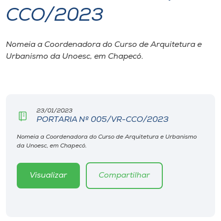
CCO/2023
I.nova
Nomeia a Coordenadora do Curso de Arquitetura e
Diplomados
Urbanismo da Unoesc, em Chapecó.
Cultura
CPA
23/01/2023
PORTARIA Nº 005/VR-CCO/2023
Biblioteca
Nomeia a Coordenadora do Curso de Arquitetura e Urbanismo
da Unoesc, em Chapecó.
Editora
Visualizar
Compartilhar
Rádio