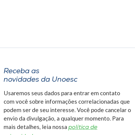
Museu
Unoesc
Store
Selecione
o idioma
Receba as
novidades da Unoesc
A+
Usaremos seus dados para entrar em contato
A-
com você sobre informações correlacionadas que
podem ser de seu interesse. Você pode cancelar o
envio da divulgação, a qualquer momento. Para
mais detalhes, leia nossa
política de