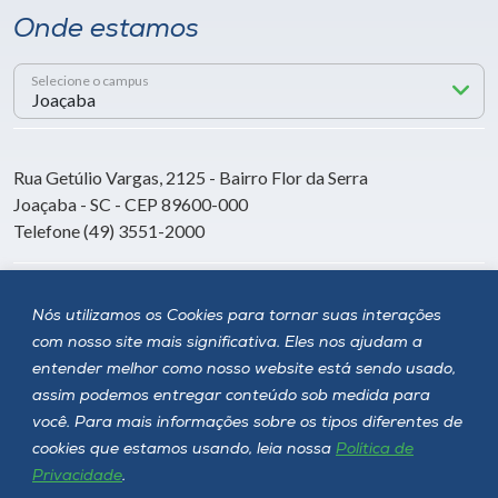
Onde estamos
Selecione o campus
Rua Getúlio Vargas, 2125 - Bairro Flor da Serra
Joaçaba - SC - CEP 89600-000
Telefone (49) 3551-2000
Siga a Unoesc
Nós utilizamos os Cookies para tornar suas interações
com nosso site mais significativa. Eles nos ajudam a
entender melhor como nosso website está sendo usado,
assim podemos entregar conteúdo sob medida para
você. Para mais informações sobre os tipos diferentes de
cookies que estamos usando, leia nossa
Política de
Privacidade
.