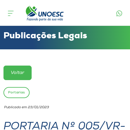
Cursos
Onde estamos
Publicações Legais
Pesquisa
Atendimento ao Estudante
Voltar
Portal de Ensino
Portarias
A
Publicado em 23/01/2023
Unoesc
PORTARIA Nº 005/VR-
Internacionalização