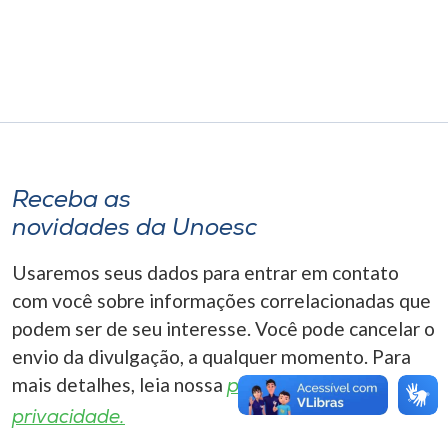
Museu
Unoesc
Store
Selecione
Receba as
o idioma
novidades da Unoesc
Usaremos seus dados para entrar em contato
A+
com você sobre informações correlacionadas que
A-
podem ser de seu interesse. Você pode cancelar o
envio da divulgação, a qualquer momento. Para
mais detalhes, leia nossa
política de
privacidade.