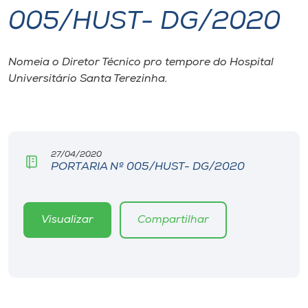
005/HUST- DG/2020
I.nova
Nomeia o Diretor Técnico pro tempore do Hospital
Diplomados
Universitário Santa Terezinha.
Cultura
CPA
27/04/2020
PORTARIA Nº 005/HUST- DG/2020
Biblioteca
Visualizar
Compartilhar
Editora
Rádio