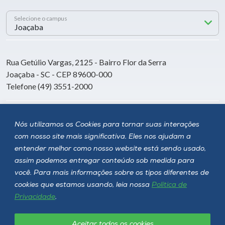
Selecione o campus
Rua Getúlio Vargas, 2125 - Bairro Flor da Serra
Joaçaba - SC - CEP 89600-000
Telefone (49) 3551-2000
Siga a Unoesc
Nós utilizamos os Cookies para tornar suas interações
com nosso site mais significativa. Eles nos ajudam a
entender melhor como nosso website está sendo usado,
assim podemos entregar conteúdo sob medida para
você. Para mais informações sobre os tipos diferentes de
cookies que estamos usando, leia nossa
Política de
Privacidade
.
Aceitar todos os cookies