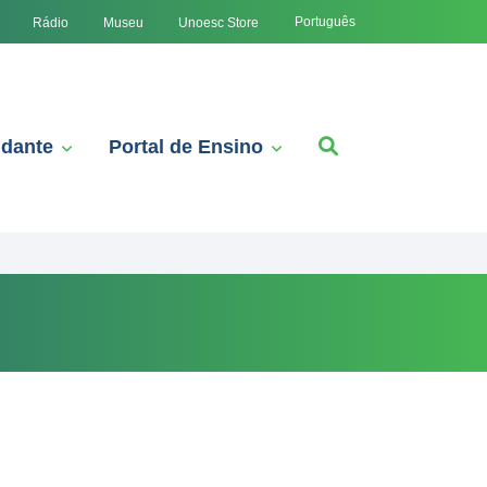
Português
Rádio
Museu
Unoesc Store
udante
Portal de Ensino