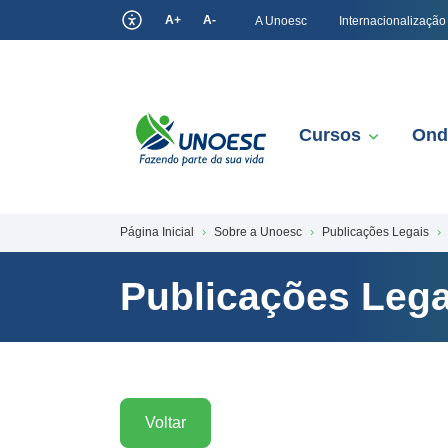
A+
A-
A Unoesc
Internacionalização
Cursos
Ond
Página Inicial
Sobre a Unoesc
Publicações Legais
Publicações Lega
Voltar