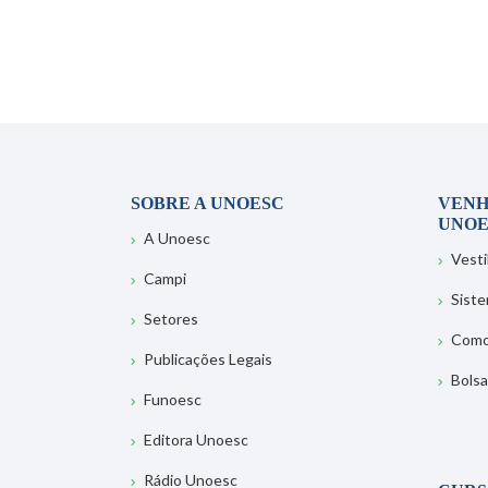
SOBRE A UNOESC
VENH
UNOE
A Unoesc
Vesti
Campi
Sist
Setores
Como
Publicações Legais
Bolsa
Funoesc
Editora Unoesc
Rádio Unoesc