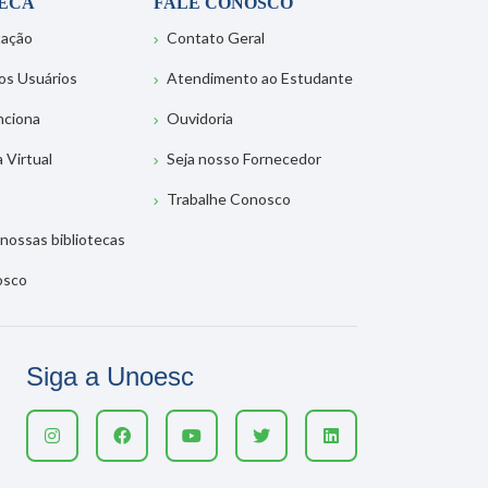
TECA
FALE CONOSCO
tação
Contato Geral
os Usuários
Atendimento ao Estudante
nciona
Ouvidoria
a Virtual
Seja nosso Fornecedor
Trabalhe Conosco
nossas bibliotecas
osco
Siga a Unoesc