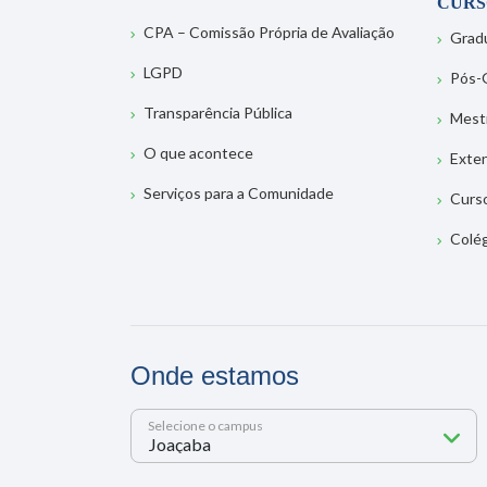
CURS
CPA – Comissão Própria de Avaliação
Grad
LGPD
Pós-
Transparência Pública
Mest
O que acontece
Exte
Serviços para a Comunidade
Curs
Colé
Onde estamos
Selecione o campus