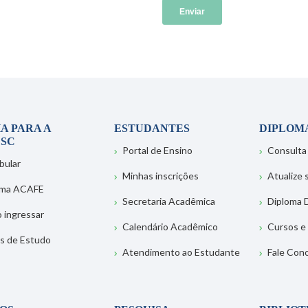
A PARA A
ESTUDANTES
DIPLOM
SC
Portal de Ensino
Consulta
bular
Minhas inscrições
Atualize
ema ACAFE
Secretaria Acadêmica
Diploma D
 ingressar
Calendário Acadêmico
Cursos e
s de Estudo
Atendimento ao Estudante
Fale Con