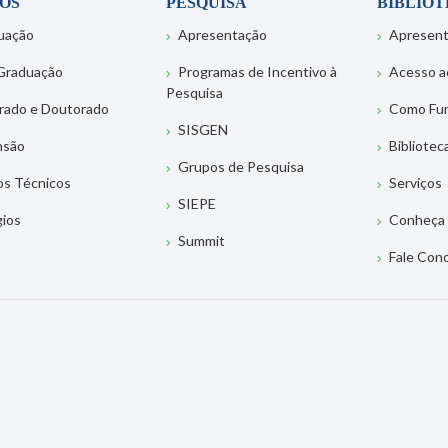
OS
PESQUISA
BIBLIO
uação
Apresentação
Apresen
Graduação
Programas de Incentivo à
Acesso a
Pesquisa
rado e Doutorado
Como Fu
SISGEN
nsão
Bibliotec
Grupos de Pesquisa
os Técnicos
Serviços
SIEPE
gios
Conheça 
Summit
Fale Con