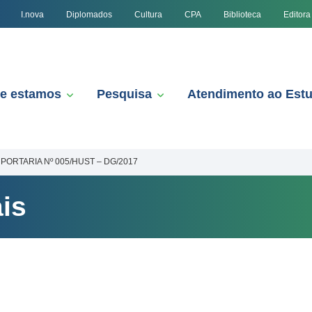
I.nova
Diplomados
Cultura
CPA
Biblioteca
Editora
e estamos
Pesquisa
Atendimento ao Est
PORTARIA Nº 005/HUST – DG/2017
is