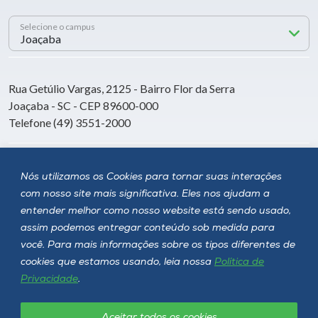
Selecione o campus
Rua Getúlio Vargas, 2125 - Bairro Flor da Serra
Joaçaba - SC - CEP 89600-000
Telefone (49) 3551-2000
Siga a Unoesc
Nós utilizamos os Cookies para tornar suas interações
com nosso site mais significativa. Eles nos ajudam a
entender melhor como nosso website está sendo usado,
assim podemos entregar conteúdo sob medida para
você. Para mais informações sobre os tipos diferentes de
cookies que estamos usando, leia nossa
Política de
Privacidade
.
Aceitar todos os cookies