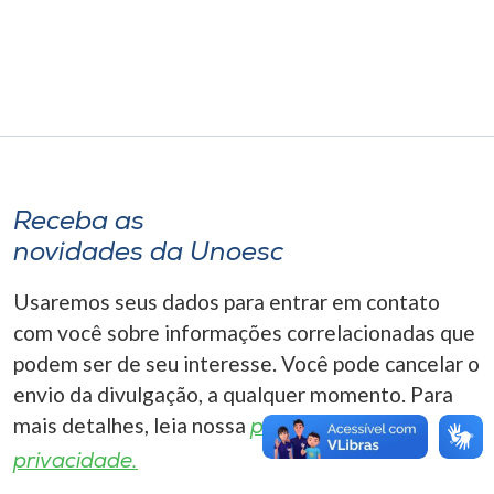
Museu
Unoesc
Store
Selecione
Receba as
o idioma
novidades da Unoesc
Usaremos seus dados para entrar em contato
A+
com você sobre informações correlacionadas que
A-
podem ser de seu interesse. Você pode cancelar o
envio da divulgação, a qualquer momento. Para
mais detalhes, leia nossa
política de
privacidade.