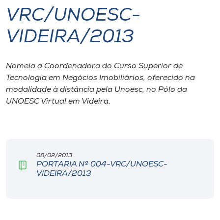
VRC/UNOESC-
I.nova
VIDEIRA/2013
Diplomados
Nomeia a Coordenadora do Curso Superior de
Tecnologia em Negócios Imobiliários, oferecido na
Cultura
modalidade à distância pela Unoesc, no Pólo da
UNOESC Virtual em Videira.
CPA
Biblioteca
08/02/2013
PORTARIA Nº 004-VRC/UNOESC-
Editora
VIDEIRA/2013
Rádio