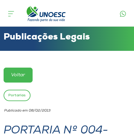
Cursos
Onde estamos
Publicações Legais
Pesquisa
Atendimento ao Estudante
Voltar
Portal de Ensino
Portarias
A
Publicado em 08/02/2013
Unoesc
PORTARIA Nº 004-
Internacionalização