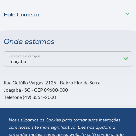
Fale Conosco
Onde estamos
Selecione o campus
Rua Getúlio Vargas, 2125 - Bairro Flor da Serra
Joaçaba - SC - CEP 89600-000
Telefone (49) 3551-2000
Siga a Unoesc
Nós utilizamos os Cookies para tornar suas interações
com nosso site mais significativa. Eles nos ajudam a
entender melhor como nosso website está sendo usado,