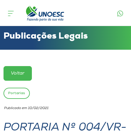
Cursos
Onde estamos
Publicações Legais
Pesquisa
Atendimento ao Estudante
Voltar
Portal de Ensino
Portarias
A
Publicado em 10/02/2021
Unoesc
PORTARIA Nº 004/VR-
Internacionalização