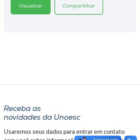
Museu
Visualizar
Compartilhar
Unoesc
Store
Selecione
o idioma
A+
A-
Receba as
novidades da Unoesc
Usaremos seus dados para entrar em contato