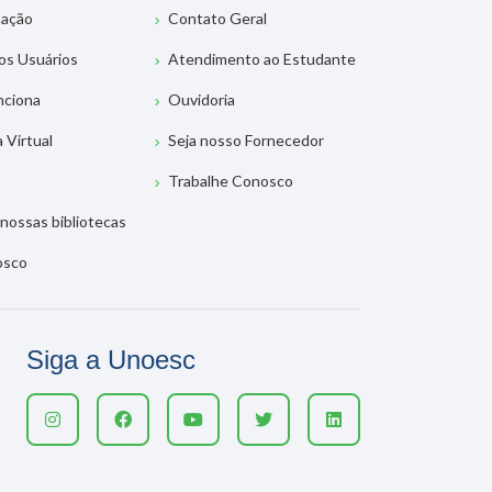
tação
Contato Geral
os Usuários
Atendimento ao Estudante
nciona
Ouvidoria
a Virtual
Seja nosso Fornecedor
Trabalhe Conosco
nossas bibliotecas
osco
Siga a Unoesc