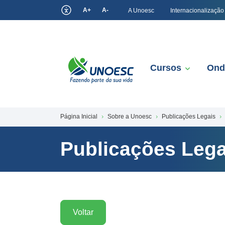
A+
A-
A Unoesc
Internacionalização
Cursos
Ond
Página Inicial
Sobre a Unoesc
Publicações Legais
Publicações Lega
Voltar