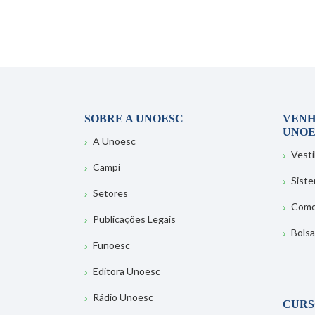
SOBRE A UNOESC
VENH
UNOE
A Unoesc
Vesti
Campi
Sist
Setores
Como
Publicações Legais
Bolsa
Funoesc
Editora Unoesc
Rádio Unoesc
CURS