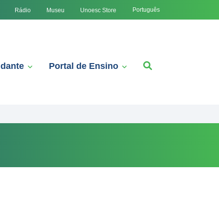
Português
Rádio
Museu
Unoesc Store
udante
Portal de Ensino