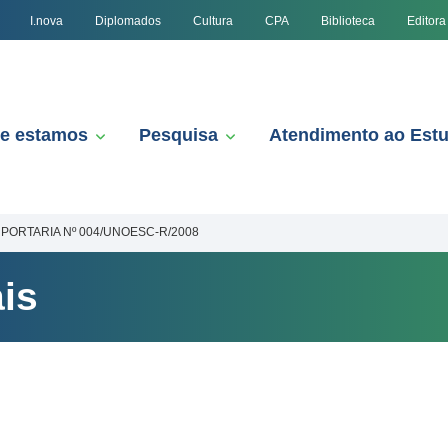
I.nova
Diplomados
Cultura
CPA
Biblioteca
Editora
e estamos
Pesquisa
Atendimento ao Est
PORTARIA Nº 004/UNOESC-R/2008
is