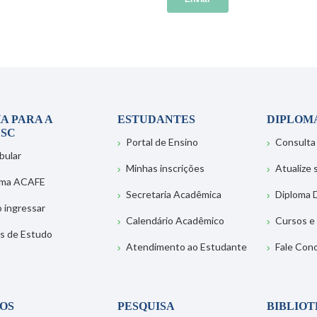
A PARA A
ESTUDANTES
DIPLOM
SC
Portal de Ensino
Consulta
bular
Minhas inscrições
Atualize
ema ACAFE
Secretaria Acadêmica
Diploma D
 ingressar
Calendário Acadêmico
Cursos e
s de Estudo
Atendimento ao Estudante
Fale Con
OS
PESQUISA
BIBLIO