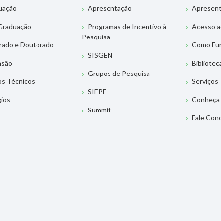
uação
Apresentação
Apresen
Graduação
Programas de Incentivo à
Acesso a
Pesquisa
rado e Doutorado
Como Fu
SISGEN
nsão
Bibliotec
Grupos de Pesquisa
os Técnicos
Serviços
SIEPE
gios
Conheça 
Summit
Fale Con