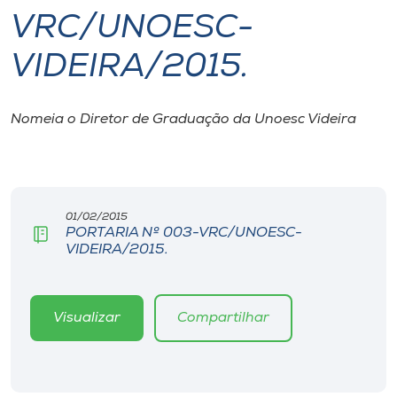
VRC/UNOESC-
I.nova
VIDEIRA/2015.
Diplomados
Nomeia o Diretor de Graduação da Unoesc Videira
Cultura
CPA
01/02/2015
PORTARIA Nº 003-VRC/UNOESC-
Biblioteca
VIDEIRA/2015.
Editora
Visualizar
Compartilhar
Rádio