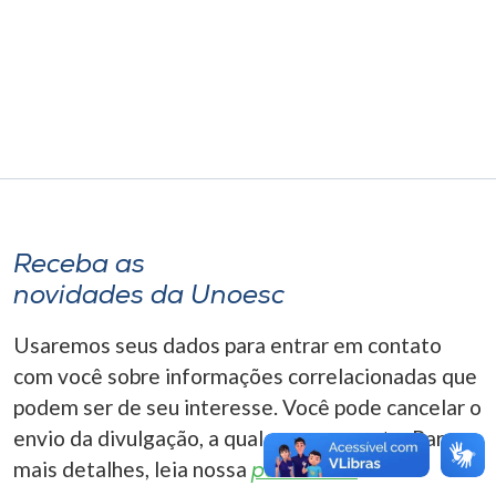
Museu
Unoesc
Store
Selecione
o idioma
Receba as
novidades da Unoesc
A+
Usaremos seus dados para entrar em contato
A-
com você sobre informações correlacionadas que
podem ser de seu interesse. Você pode cancelar o
envio da divulgação, a qualquer momento. Para
mais detalhes, leia nossa
política de