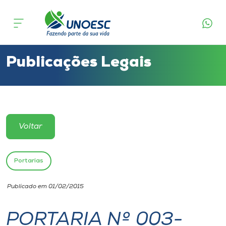
Cursos
Onde estamos
Publicações Legais
Pesquisa
Atendimento ao Estudante
Voltar
Portal de Ensino
Portarias
A
Publicado em 01/02/2015
Unoesc
PORTARIA Nº 003-
Internacionalização