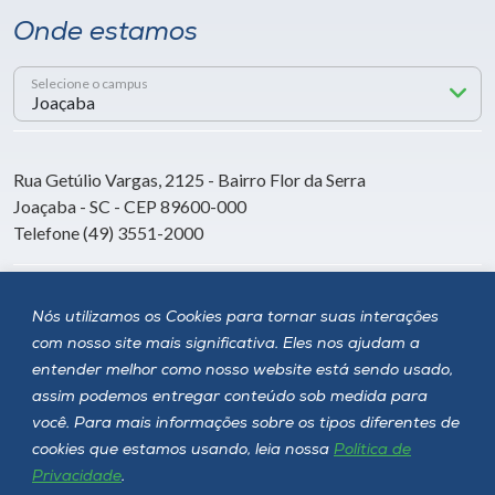
Onde estamos
Selecione o campus
Rua Getúlio Vargas, 2125 - Bairro Flor da Serra
Joaçaba - SC - CEP 89600-000
Telefone (49) 3551-2000
Siga a Unoesc
Nós utilizamos os Cookies para tornar suas interações
com nosso site mais significativa. Eles nos ajudam a
entender melhor como nosso website está sendo usado,
assim podemos entregar conteúdo sob medida para
você. Para mais informações sobre os tipos diferentes de
cookies que estamos usando, leia nossa
Política de
Privacidade
.