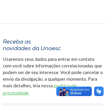
Museu
Unoesc
Store
Receba as
Selecione
novidades da Unoesc
o idioma
Usaremos seus dados para entrar em contato
com você sobre informações correlacionadas que
A+
podem ser de seu interesse. Você pode cancelar o
A-
envio da divulgação, a qualquer momento. Para
mais detalhes, leia nossa
política de
privacidade.