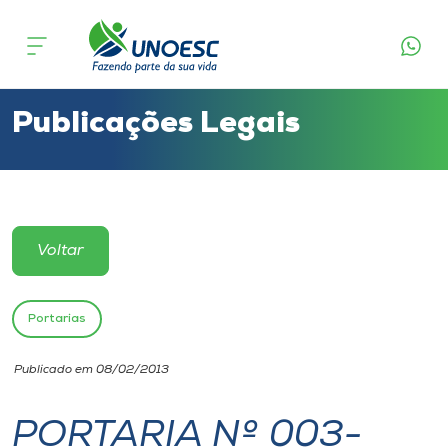
Cursos
Onde estamos
Publicações Legais
Pesquisa
Atendimento ao Estudante
Voltar
Portal de Ensino
Portarias
A
Publicado em 08/02/2013
Unoesc
PORTARIA Nº 003-
Internacionalização