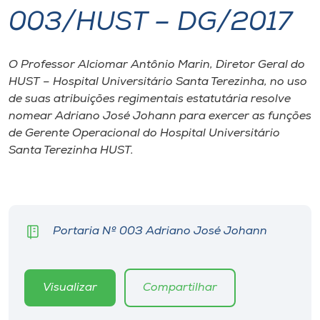
003/HUST – DG/2017
I.nova
O Professor Alciomar Antônio Marin, Diretor Geral do
Diplomados
HUST – Hospital Universitário Santa Terezinha, no uso
de suas atribuições regimentais estatutária resolve
Cultura
nomear Adriano José Johann para exercer as funções
de Gerente Operacional do Hospital Universitário
Santa Terezinha HUST.
CPA
Biblioteca
Portaria Nº 003 Adriano José Johann
Editora
Rádio
Visualizar
Compartilhar