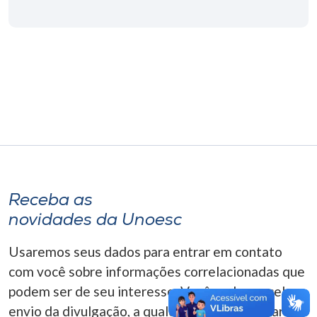
Museu
Unoesc
Store
Selecione
o idioma
Receba as
A+
novidades da Unoesc
A-
Usaremos seus dados para entrar em contato
com você sobre informações correlacionadas que
podem ser de seu interesse. Você pode cancelar o
envio da divulgação, a qualquer momento. Para