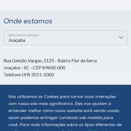
Onde estamos
Selecione o campus
Rua Getúlio Vargas, 2125 - Bairro Flor da Serra
Joaçaba - SC - CEP 89600-000
Telefone (49) 3551-2000
Siga a Unoesc
Nós utilizamos os Cookies para tornar suas interações
com nosso site mais significativa. Eles nos ajudam a
entender melhor como nosso website está sendo usado,
assim podemos entregar conteúdo sob medida para
você. Para mais informações sobre os tipos diferentes de