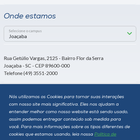
Onde estamos
Selecione o campus
Rua Getúlio Vargas, 2125 - Bairro Flor da Serra
Joaçaba - SC - CEP 89600-000
Telefone (49) 3551-2000
Siga a Unoesc
Nós utilizamos os Cookies para tornar suas interações
com nosso site mais significativa. Eles nos ajudam a
entender melhor como nosso website está sendo usado,
assim podemos entregar conteúdo sob medida para
você. Para mais informações sobre os tipos diferentes de
cookies que estamos usando, leia nossa
Política de