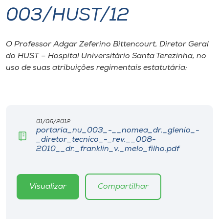
003/HUST/12
I.nova
O Professor Adgar Zeferino Bittencourt, Diretor Geral
Diplomados
do HUST – Hospital Universitário Santa Terezinha, no
uso de suas atribuições regimentais estatutária:
Cultura
CPA
01/06/2012
portaria_nu_003_-__nomea_dr._glenio_-
Biblioteca
_diretor_tecnico_-_rev.__008-
2010__dr._franklin_v._melo_filho.pdf
Editora
Visualizar
Compartilhar
Rádio