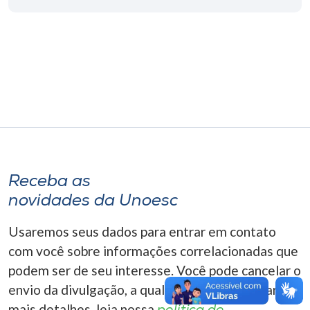
Museu
Unoesc
Store
Selecione
o idioma
Receba as
novidades da Unoesc
A+
A-
Usaremos seus dados para entrar em contato
com você sobre informações correlacionadas que
podem ser de seu interesse. Você pode cancelar o
envio da divulgação, a qualquer momento. Para
mais detalhes, leia nossa