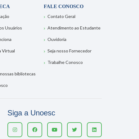
TECA
FALE CONOSCO
tação
Contato Geral
os Usuários
Atendimento ao Estudante
nciona
Ouvidoria
a Virtual
Seja nosso Fornecedor
Trabalhe Conosco
nossas bibliotecas
osco
Siga a Unoesc