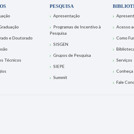
OS
PESQUISA
BIBLIO
uação
Apresentação
Apresen
Graduação
Programas de Incentivo à
Acesso a
Pesquisa
rado e Doutorado
Como Fu
SISGEN
nsão
Bibliotec
Grupos de Pesquisa
os Técnicos
Serviços
SIEPE
gios
Conheça 
Summit
Fale Con