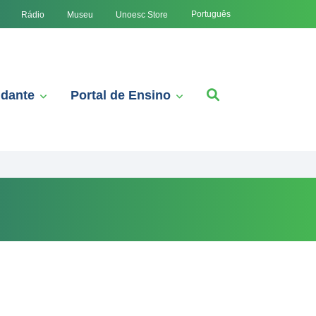
Português
Rádio
Museu
Unoesc Store
udante
Portal de Ensino