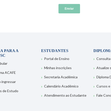
A PARA A
ESTUDANTES
DIPLOM
SC
Portal de Ensino
Consulta
bular
Minhas inscrições
Atualize
ema ACAFE
Secretaria Acadêmica
Diploma D
 ingressar
Calendário Acadêmico
Cursos e
s de Estudo
Atendimento ao Estudante
Fale Con