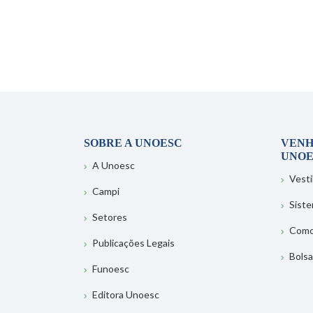
SOBRE A UNOESC
VENH
UNOE
A Unoesc
Vesti
Campi
Sist
Setores
Como
Publicações Legais
Bolsa
Funoesc
Editora Unoesc