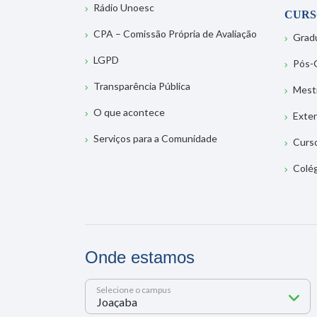
Rádio Unoesc
CURS
CPA – Comissão Própria de Avaliação
Grad
LGPD
Pós-
Transparência Pública
Mest
O que acontece
Exte
Serviços para a Comunidade
Curs
Colé
Onde estamos
Selecione o campus