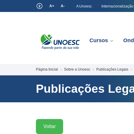
A+
A-
A Unoesc
Internacionalização
Cursos
Ond
Página Inicial
Sobre a Unoesc
Publicações Legais
Publicações Lega
Voltar