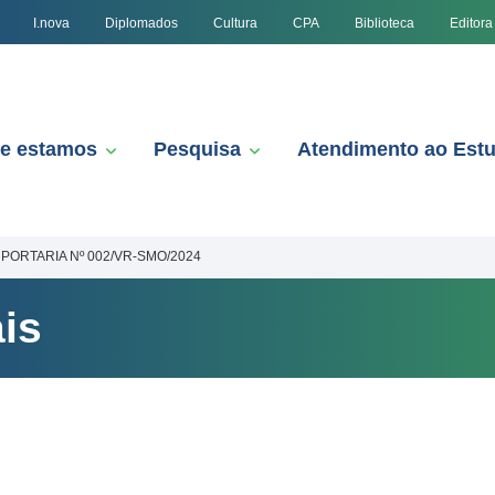
I.nova
Diplomados
Cultura
CPA
Biblioteca
Editora
e estamos
Pesquisa
Atendimento ao Est
PORTARIA Nº 002/VR-SMO/2024
is