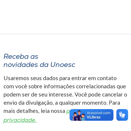
Museu
Unoesc
Store
Receba as
Selecione
o idioma
novidades da Unoesc
Usaremos seus dados para entrar em contato
com você sobre informações correlacionadas que
A+
podem ser de seu interesse. Você pode cancelar o
A-
envio da divulgação, a qualquer momento. Para
mais detalhes, leia nossa
política de
privacidade.