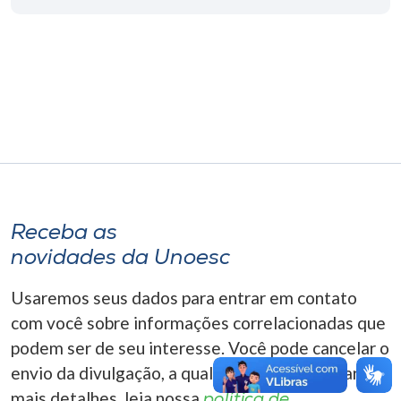
Museu
Unoesc
Store
Selecione
o idioma
Receba as
novidades da Unoesc
A+
A-
Usaremos seus dados para entrar em contato
com você sobre informações correlacionadas que
podem ser de seu interesse. Você pode cancelar o
envio da divulgação, a qualquer momento. Para
mais detalhes, leia nossa
política de