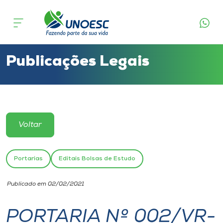
Cursos
Onde estamos
Publicações Legais
Pesquisa
Atendimento ao Estudante
Voltar
Portal de Ensino
Portarias
Editais Bolsas de Estudo
A
Publicado em 02/02/2021
Unoesc
PORTARIA Nº 002/VR-
Internacionalização