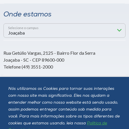
Onde estamos
Selecione o campus
Rua Getúlio Vargas, 2125 - Bairro Flor da Serra
Joaçaba - SC - CEP 89600-000
Telefone (49) 3551-2000
Siga a Unoesc
Nós utilizamos os Cookies para tornar suas interações
com nosso site mais significativa. Eles nos ajudam a
entender melhor como nosso website está sendo usado,
assim podemos entregar conteúdo sob medida para
você. Para mais informações sobre os tipos diferentes de
cookies que estamos usando, leia nossa
Política de