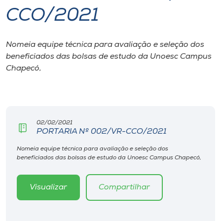
CCO/2021
I.nova
Nomeia equipe técnica para avaliação e seleção dos
Diplomados
beneficiados das bolsas de estudo da Unoesc Campus
Chapecó,
Cultura
CPA
02/02/2021
PORTARIA Nº 002/VR-CCO/2021
Biblioteca
Nomeia equipe técnica para avaliação e seleção dos
beneficiados das bolsas de estudo da Unoesc Campus Chapecó,
Editora
Visualizar
Compartilhar
Rádio