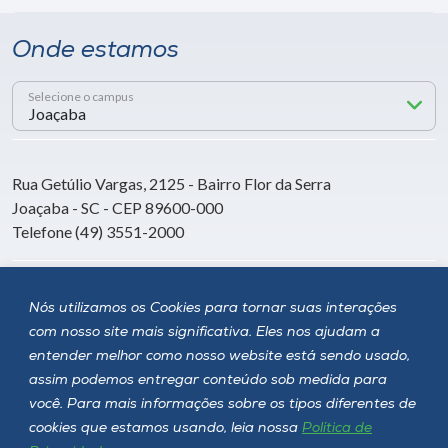
Onde estamos
Selecione o campus
Rua Getúlio Vargas, 2125 - Bairro Flor da Serra
Joaçaba - SC - CEP 89600-000
Telefone (49) 3551-2000
Siga a Unoesc
Nós utilizamos os Cookies para tornar suas interações
com nosso site mais significativa. Eles nos ajudam a
entender melhor como nosso website está sendo usado,
assim podemos entregar conteúdo sob medida para
você. Para mais informações sobre os tipos diferentes de
cookies que estamos usando, leia nossa
Política de