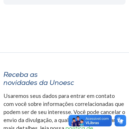
Museu
Unoesc
Store
Selecione
o idioma
Receba as
novidades da Unoesc
A+
A-
Usaremos seus dados para entrar em contato
com você sobre informações correlacionadas que
podem ser de seu interesse. Você pode cancelar o
envio da divulgação, a qualquer momento. Para
mais detalhes, leia nossa
política de