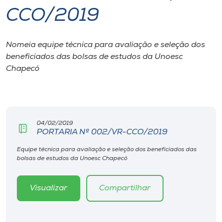
CCO/2019
I.nova
Nomeia equipe técnica para avaliação e seleção dos
Diplomados
beneficiados das bolsas de estudos da Unoesc
Chapecó
Cultura
CPA
04/02/2019
PORTARIA Nº 002/VR-CCO/2019
Biblioteca
Equipe técnica para avaliação e seleção dos beneficiados das
bolsas de estudos da Unoesc Chapecó
Editora
Visualizar
Compartilhar
Rádio