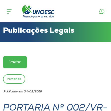
Cursos
Onde estamos
Publicações Legais
Pesquisa
Atendimento ao Estudante
Voltar
Portal de Ensino
Portarias
A
Publicado em 04/02/2019
Unoesc
PORTARIA Nº 002/VR-
Internacionalização