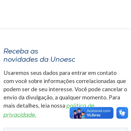
Museu
Unoesc
Store
Receba as
Selecione
novidades da Unoesc
o idioma
Usaremos seus dados para entrar em contato
com você sobre informações correlacionadas que
A+
podem ser de seu interesse. Você pode cancelar o
A-
envio da divulgação, a qualquer momento. Para
mais detalhes, leia nossa
política de
privacidade.