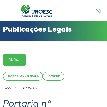
Cursos
Onde estamos
Publicações Legais
Pesquisa
Atendimento ao Estudante
Voltar
Portal de Ensino
Hospital Universitário
Portarias
A
Publicado em 11/01/2018
Unoesc
Portaria nº
Internacionalização