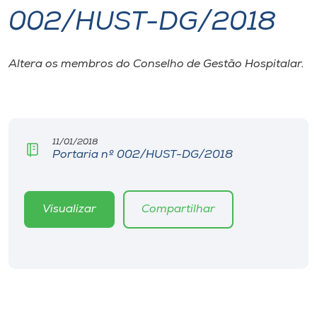
002/HUST-DG/2018
I.nova
Altera os membros do Conselho de Gestão Hospitalar.
Diplomados
Cultura
11/01/2018
Portaria nº 002/HUST-DG/2018
CPA
Biblioteca
Visualizar
Compartilhar
Editora
Rádio