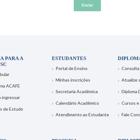
A PARA A
ESTUDANTES
DIPLOM
SC
Portal de Ensino
Consulta
bular
Minhas inscrições
Atualize
ema ACAFE
Secretaria Acadêmica
Diploma D
 ingressar
Calendário Acadêmico
Cursos e
s de Estudo
Atendimento ao Estudante
Fale Con