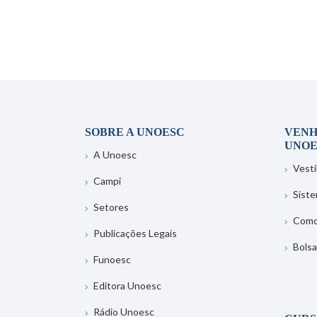
SOBRE A UNOESC
VENH
UNOE
A Unoesc
Vesti
Campi
Sist
Setores
Como
Publicações Legais
Bolsa
Funoesc
Editora Unoesc
Rádio Unoesc