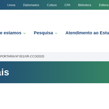
I.nova
Diplomados
Cultura
CPA
Biblioteca
Editora
e estamos
Pesquisa
Atendimento ao Est
PORTARIA Nº 001/VR-CCO/2020
is