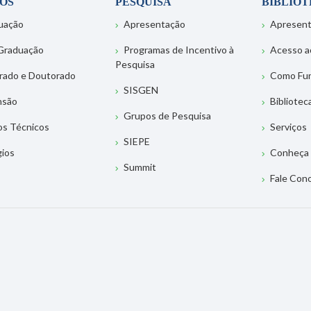
OS
PESQUISA
BIBLIO
uação
Apresentação
Apresen
Graduação
Programas de Incentivo à
Acesso a
Pesquisa
rado e Doutorado
Como Fu
SISGEN
nsão
Bibliotec
Grupos de Pesquisa
os Técnicos
Serviços
SIEPE
gios
Conheça 
Summit
Fale Con