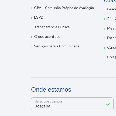
CURS
CPA – Comissão Própria de Avaliação
Grad
LGPD
Pós-
Transparência Pública
Mest
O que acontece
Exte
Serviços para a Comunidade
Curs
Colé
Onde estamos
Selecione o campus