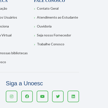
TECA
FALE CONOSCO
tação
Contato Geral
os Usuários
Atendimento ao Estudante
nciona
Ouvidoria
a Virtual
Seja nosso Fornecedor
Trabalhe Conosco
nossas bibliotecas
osco
Siga a Unoesc