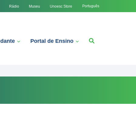
Português
Rádio
Museu
Unoesc Store
udante
Portal de Ensino