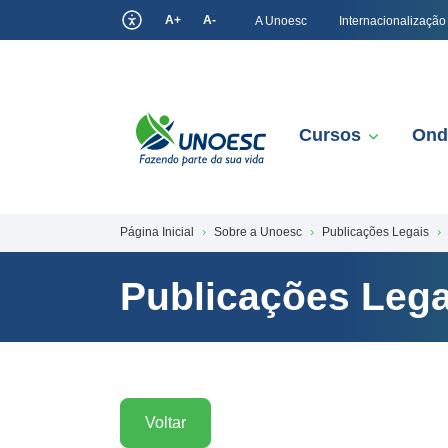
A+
A-
A Unoesc
Internacionalização
Cursos
Ond
Página Inicial
Sobre a Unoesc
Publicações Legais
Publicações Lega
Voltar