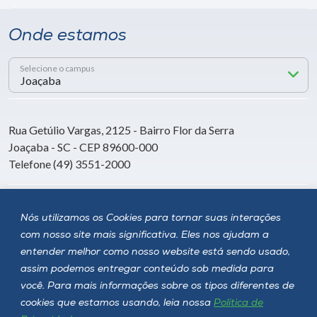
Onde estamos
Selecione o campus
Rua Getúlio Vargas, 2125 - Bairro Flor da Serra
Joaçaba - SC - CEP 89600-000
Telefone (49) 3551-2000
Siga a Unoesc
Nós utilizamos os Cookies para tornar suas interações
com nosso site mais significativa. Eles nos ajudam a
entender melhor como nosso website está sendo usado,
assim podemos entregar conteúdo sob medida para
você. Para mais informações sobre os tipos diferentes de
cookies que estamos usando, leia nossa
Política de