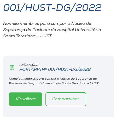
001/HUST-DG/2022
I.nova
Nomeia membros para compor o Núcleo de
Diplomados
Segurança do Paciente do Hospital Universitário
Santa Terezinha – HUST.
Cultura
CPA
10/03/2022
PORTARIA Nº 001/HUST-DG/2022
Biblioteca
Nomeia membros para compor o Núcleo de Segurança do
Paciente do Hospital Universitário Santa Terezinha – HUST.
Editora
Visualizar
Compartilhar
Rádio