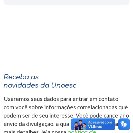
Museu
Unoesc
Store
Selecione
o idioma
Receba as
novidades da Unoesc
A+
A-
Usaremos seus dados para entrar em contato
com você sobre informações correlacionadas que
podem ser de seu interesse. Você pode cancelar o
envio da divulgação, a qualquer momento. Para
mais detalhes, leia nossa
política de