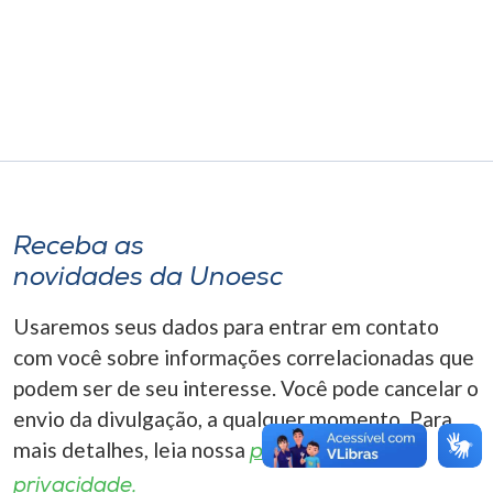
Museu
Unoesc
Store
Selecione
o idioma
Receba as
novidades da Unoesc
Usaremos seus dados para entrar em contato
A+
A-
com você sobre informações correlacionadas que
podem ser de seu interesse. Você pode cancelar o
envio da divulgação, a qualquer momento. Para
mais detalhes, leia nossa
política de
privacidade.