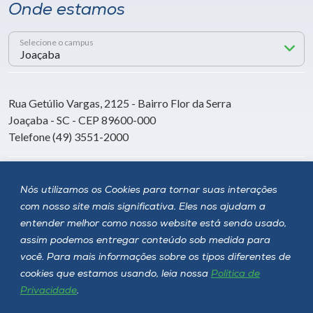
Onde estamos
Selecione o campus
Rua Getúlio Vargas, 2125 - Bairro Flor da Serra
Joaçaba - SC - CEP 89600-000
Telefone (49) 3551-2000
Siga a Unoesc
Nós utilizamos os Cookies para tornar suas interações
com nosso site mais significativa. Eles nos ajudam a
entender melhor como nosso website está sendo usado,
assim podemos entregar conteúdo sob medida para
você. Para mais informações sobre os tipos diferentes de
cookies que estamos usando, leia nossa
Política de
Privacidade
.