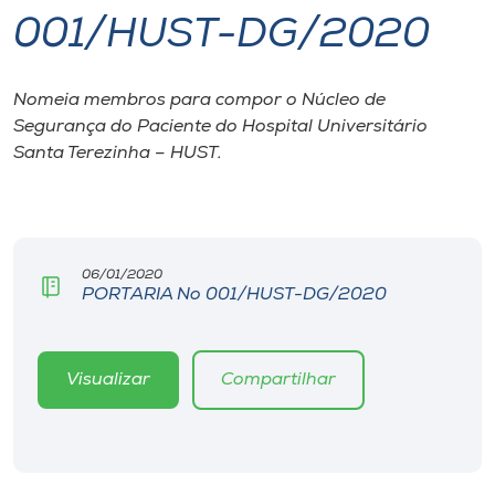
001/HUST-DG/2020
I.nova
Nomeia membros para compor o Núcleo de
Diplomados
Segurança do Paciente do Hospital Universitário
Santa Terezinha – HUST.
Cultura
CPA
06/01/2020
PORTARIA No 001/HUST-DG/2020
Biblioteca
Editora
Visualizar
Compartilhar
Rádio