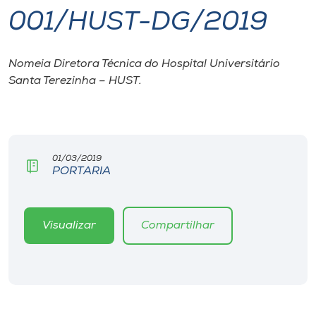
001/HUST-DG/2019
I.nova
Nomeia Diretora Técnica do Hospital Universitário
Diplomados
Santa Terezinha – HUST.
Cultura
CPA
01/03/2019
PORTARIA
Biblioteca
Visualizar
Compartilhar
Editora
Rádio