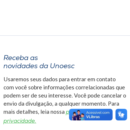
Museu
Unoesc
Store
Selecione
Receba as
o idioma
novidades da Unoesc
Usaremos seus dados para entrar em contato
A+
com você sobre informações correlacionadas que
A-
podem ser de seu interesse. Você pode cancelar o
envio da divulgação, a qualquer momento. Para
mais detalhes, leia nossa
política de
privacidade.