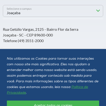
Selecione o campus
Rua Getúlio Vargas, 2125 - Bairro Flor da Serra
Joaçaba - SC - CEP 89600-000
Telefone (49) 3551-2000
Siga a Unoesc
Nós utilizamos os Cookies para tornar suas interações
com nosso site mais significativa. Eles nos ajudam a
entender melhor como nosso website está sendo usado,
assim podemos entregar conteúdo sob medida para
você. Para mais informações sobre os tipos diferentes de
cookies que estamos usando, leia nossa
Política de
Privacidade
.
Aceitar todos os cookies