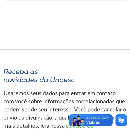
Museu
Unoesc
Store
Selecione
o idioma
Receba as
novidades da Unoesc
A+
Usaremos seus dados para entrar em contato
A-
com você sobre informações correlacionadas que
podem ser de seu interesse. Você pode cancelar o
envio da divulgação, a qualquer momento. Para
mais detalhes, leia nossa
política de