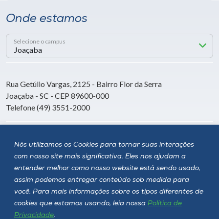
Onde estamos
Selecione o campus
Rua Getúlio Vargas, 2125 - Bairro Flor da Serra
Joaçaba - SC - CEP 89600-000
Telefone (49) 3551-2000
Siga a Unoesc
Nós utilizamos os Cookies para tornar suas interações
com nosso site mais significativa. Eles nos ajudam a
entender melhor como nosso website está sendo usado,
assim podemos entregar conteúdo sob medida para
você. Para mais informações sobre os tipos diferentes de
cookies que estamos usando, leia nossa
Política de
Privacidade
.