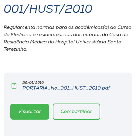
001/HUST/2010
I.nova
Regulamenta normas para os acadêmicos(a) do Curso
Diplomados
de Medicina e residentes, nos dormitórios da Casa de
Residência Médica do Hospital Universitário Santa
Cultura
Terezinha.
CPA
29/01/2010
Biblioteca
PORTARIA_No_001_HUST_2010.pdf
Editora
Visualizar
Compartilhar
Rádio