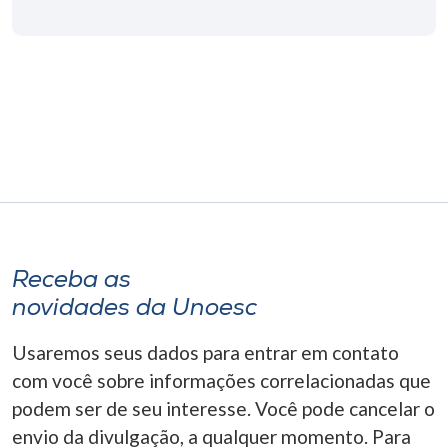
Museu
Unoesc
Store
Selecione
o idioma
Receba as
A+
novidades da Unoesc
A-
Usaremos seus dados para entrar em contato
com você sobre informações correlacionadas que
podem ser de seu interesse. Você pode cancelar o
envio da divulgação, a qualquer momento. Para