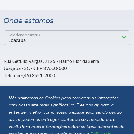
Onde estamos
Selecione o campus
Rua Getúlio Vargas, 2125 - Bairro Flor da Serra
Joaçaba - SC - CEP 89600-000
Telefone (49) 3551-2000
Siga a Unoesc
Nós utilizamos os Cookies para tornar suas interações
com nosso site mais significativa. Eles nos ajudam a
entender melhor como nosso website está sendo usado,
assim podemos entregar conteúdo sob medida para
você. Para mais informações sobre os tipos diferentes de