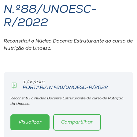
N.º88/UNOESC-
I.nova
R/2022
Diplomados
Reconstitui o Núcleo Docente Estruturante do curso de
Nutrição da Unoesc.
Cultura
CPA
31/05/2022
Biblioteca
PORTARIA N.º88/UNOESC-R/2022
Reconstitui o Núcleo Docente Estruturante do curso de Nutrição
Editora
da Unoesc.
Rádio
Visualizar
Compartilhar