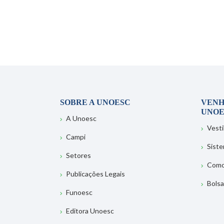
SOBRE A UNOESC
VENH
UNOE
A Unoesc
Vesti
Campi
Sist
Setores
Como
Publicações Legais
Bolsa
Funoesc
Editora Unoesc