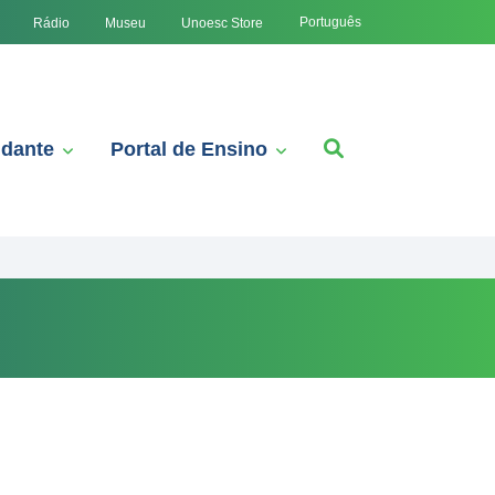
Português
Rádio
Museu
Unoesc Store
udante
Portal de Ensino