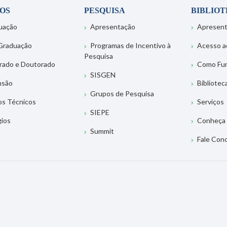
OS
PESQUISA
BIBLIO
uação
Apresentação
Apresen
Graduação
Programas de Incentivo à
Acesso a
Pesquisa
rado e Doutorado
Como Fu
SISGEN
nsão
Bibliotec
Grupos de Pesquisa
os Técnicos
Serviços
SIEPE
gios
Conheça 
Summit
Fale Con