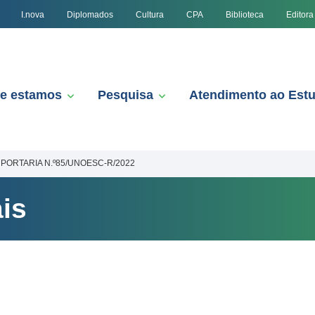
I.nova
Diplomados
Cultura
CPA
Biblioteca
Editora
e estamos
Pesquisa
Atendimento ao Est
PORTARIA N.º85/UNOESC-R/2022
is