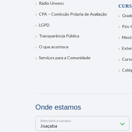
Rádio Unoesc
CURS
CPA – Comissão Própria de Avaliação
Grad
LGPD
Pós-
Transparência Pública
Mest
O que acontece
Exte
Serviços para a Comunidade
Curs
Colé
Onde estamos
Selecione o campus