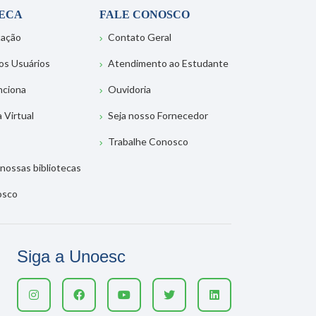
TECA
FALE CONOSCO
tação
Contato Geral
os Usuários
Atendimento ao Estudante
nciona
Ouvidoria
a Virtual
Seja nosso Fornecedor
Trabalhe Conosco
nossas bibliotecas
osco
Siga a Unoesc