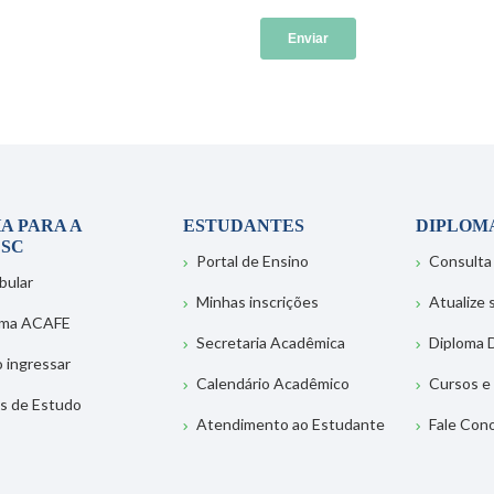
A PARA A
ESTUDANTES
DIPLOM
SC
Portal de Ensino
Consulta
bular
Minhas inscrições
Atualize
ema ACAFE
Secretaria Acadêmica
Diploma D
 ingressar
Calendário Acadêmico
Cursos e
s de Estudo
Atendimento ao Estudante
Fale Con