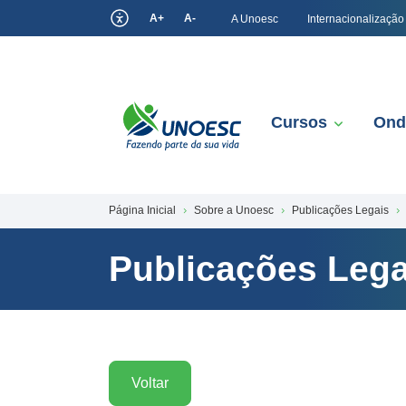
A+
A-
A Unoesc
Internacionalização
Cursos
Ond
Página Inicial
Sobre a Unoesc
Publicações Legais
Publicações Lega
Voltar