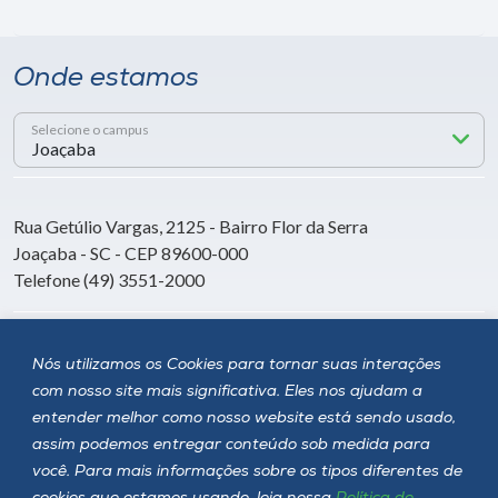
Onde estamos
Selecione o campus
Rua Getúlio Vargas, 2125 - Bairro Flor da Serra
Joaçaba - SC - CEP 89600-000
Telefone (49) 3551-2000
Siga a Unoesc
Nós utilizamos os Cookies para tornar suas interações
com nosso site mais significativa. Eles nos ajudam a
entender melhor como nosso website está sendo usado,
assim podemos entregar conteúdo sob medida para
você. Para mais informações sobre os tipos diferentes de