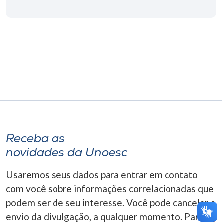
Museu
Unoesc
Store
Selecione
o idioma
Receba as
A+
novidades da Unoesc
A-
Usaremos seus dados para entrar em contato
com você sobre informações correlacionadas que
podem ser de seu interesse. Você pode cancelar o
envio da divulgação, a qualquer momento. Para