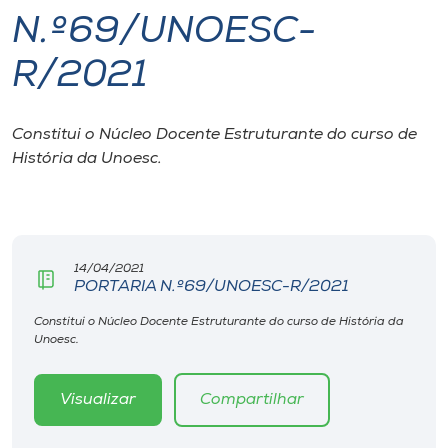
N.º69/UNOESC-
I.nova
R/2021
Diplomados
Constitui o Núcleo Docente Estruturante do curso de
História da Unoesc.
Cultura
CPA
14/04/2021
Biblioteca
PORTARIA N.º69/UNOESC-R/2021
Constitui o Núcleo Docente Estruturante do curso de História da
Editora
Unoesc.
Rádio
Visualizar
Compartilhar