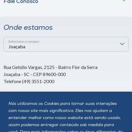
Fale Conosco
Onde estamos
Selecione o campus
Rua Getúlio Vargas, 2125 - Bairro Flor da Serra
Joaçaba - SC - CEP 89600-000
Telefone (49) 3551-2000
Siga a Unoesc
Nós utilizamos os Cookies para tornar suas interações
com nosso site mais significativa. Eles nos ajudam a
entender melhor como nosso website está sendo usado,
assim podemos entregar conteúdo sob medida para