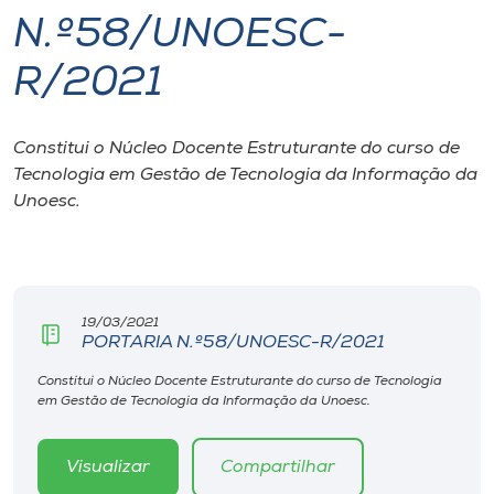
N.º58/UNOESC-
I.nova
R/2021
Diplomados
Constitui o Núcleo Docente Estruturante do curso de
Tecnologia em Gestão de Tecnologia da Informação da
Cultura
Unoesc.
CPA
Biblioteca
19/03/2021
PORTARIA N.º58/UNOESC-R/2021
Editora
Constitui o Núcleo Docente Estruturante do curso de Tecnologia
em Gestão de Tecnologia da Informação da Unoesc.
Rádio
Visualizar
Compartilhar