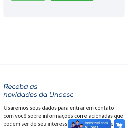
Museu
Unoesc
Store
Selecione
o idioma
A+
Receba as
A-
novidades da Unoesc
Usaremos seus dados para entrar em contato
com você sobre informações correlacionadas que
podem ser de seu interesse. Você pode cancelar o