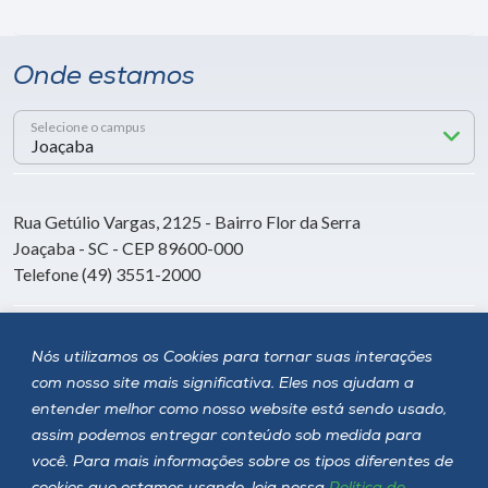
Onde estamos
Selecione o campus
Rua Getúlio Vargas, 2125 - Bairro Flor da Serra
Joaçaba - SC - CEP 89600-000
Telefone (49) 3551-2000
Siga a Unoesc
Nós utilizamos os Cookies para tornar suas interações
com nosso site mais significativa. Eles nos ajudam a
entender melhor como nosso website está sendo usado,
assim podemos entregar conteúdo sob medida para
você. Para mais informações sobre os tipos diferentes de