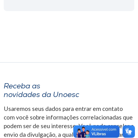
Museu
Unoesc
Store
Selecione
o idioma
Receba as
A+
novidades da Unoesc
A-
Usaremos seus dados para entrar em contato
com você sobre informações correlacionadas que
podem ser de seu interesse. Você pode cancelar o
envio da divulgação, a qualquer momento. Para