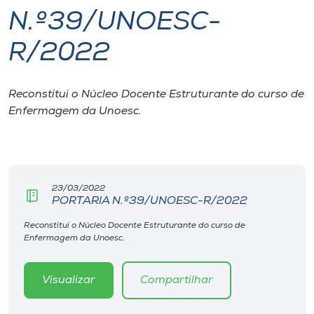
N.º39/UNOESC-
I.nova
R/2022
Diplomados
Reconstitui o Núcleo Docente Estruturante do curso de
Enfermagem da Unoesc.
Cultura
CPA
23/03/2022
Biblioteca
PORTARIA N.º39/UNOESC-R/2022
Reconstitui o Núcleo Docente Estruturante do curso de
Editora
Enfermagem da Unoesc.
Rádio
Visualizar
Compartilhar